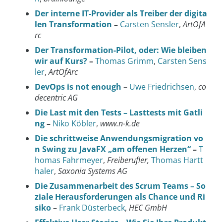
Der interne IT-Provider als Treiber der digita
len Transformation
–
Carsten Sensler
,
ArtOfA
rc
Der Transformation-Pilot, oder: Wie bleiben
wir auf Kurs?
–
Thomas Grimm
,
Carsten Sens
ler
,
ArtOfArc
DevOps is not enough
–
Uwe Friedrichsen
,
co
decentric AG
Die Last mit den Tests – Lasttests mit Gatli
ng
–
Niko Köbler
,
www.n-k.de
Die schrittweise Anwendungsmigration vo
n Swing zu JavaFX „am offenen Herzen“
–
T
homas Fahrmeyer
,
Freiberufler,
Thomas Hartt
haler
,
Saxonia Systems AG
Die Zusammenarbeit des Scrum Teams – So
ziale Herausforderungen als Chance und Ri
siko
–
Frank Düsterbeck
,
HEC GmbH