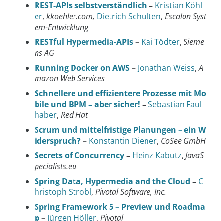
REST-APIs selbstverständlich
–
Kristian Köhl
er
,
kkoehler.com,
Dietrich Schulten
,
Escalon Syst
em-Entwicklung
RESTful Hypermedia-APIs
–
Kai Tödter
,
Sieme
ns AG
Running Docker on AWS
–
Jonathan Weiss
,
A
mazon Web Services
Schnellere und effizientere Prozesse mit Mo
bile und BPM – aber sicher!
–
Sebastian Faul
haber
,
Red Hat
Scrum und mittelfristige Planungen – ein W
iderspruch?
–
Konstantin Diener
,
CoSee GmbH
Secrets of Concurrency
–
Heinz Kabutz
,
JavaS
pecialists.eu
Spring Data, Hypermedia and the Cloud
–
C
hristoph Strobl
,
Pivotal Software, Inc.
Spring Framework 5 – Preview und Roadma
p
–
Jürgen Höller
,
Pivotal