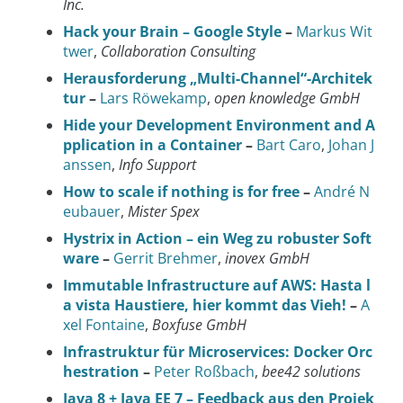
Inc.
Hack your Brain – Google Style
–
Markus Wit
twer
,
Collaboration Consulting
Herausforderung „Multi-Channel“-Architek
tur
–
Lars Röwekamp
,
open knowledge GmbH
Hide your Development Environment and A
pplication in a Container
–
Bart Caro
,
Johan J
anssen
,
Info Support
How to scale if nothing is for free
–
André N
eubauer
,
Mister Spex
Hystrix in Action – ein Weg zu robuster Soft
ware
–
Gerrit Brehmer
,
inovex GmbH
Immutable Infrastructure auf AWS: Hasta l
a vista Haustiere, hier kommt das Vieh!
–
A
xel Fontaine
,
Boxfuse GmbH
Infrastruktur für Microservices: Docker Orc
hestration
–
Peter Roßbach
,
bee42 solutions
Java 8 + Java EE 7 – Feedback aus den Projek