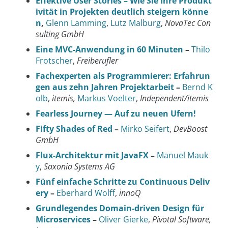
Effektive User Stories – Wie Sie Ihre Produkt
ivität in Projekten deutlich steigern könne
n
,
Glenn Lamming
,
Lutz Malburg
,
NovaTec Con
sulting GmbH
Eine MVC-Anwendung in 60 Minuten
–
Thilo
Frotscher
,
Freiberufler
Fachexperten als Programmierer: Erfahrun
gen aus zehn Jahren Projektarbeit
–
Bernd K
olb
,
itemis,
Markus Voelter
,
Independent/itemis
Fearless Journey — Auf zu neuen Ufern!
Fifty Shades of Red
–
Mirko Seifert
,
DevBoost
GmbH
Flux-Architektur mit JavaFX
–
Manuel Mauk
y
,
Saxonia Systems AG
Fünf einfache Schritte zu Continuous Deliv
ery
–
Eberhard Wolff
,
innoQ
Grundlegendes Domain-driven Design für
Microservices
–
Oliver Gierke
,
Pivotal Software,