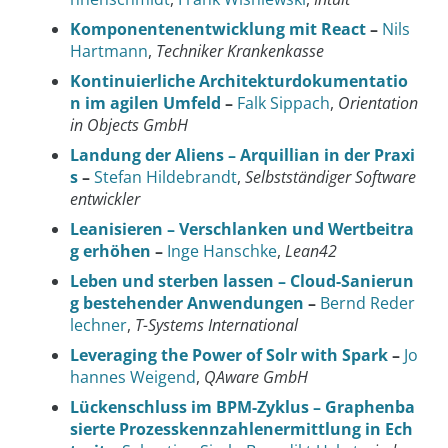
Komponentenentwicklung mit React
–
Nils
Hartmann
,
Techniker Krankenkasse
Kontinuierliche Architekturdokumentatio
n im agilen Umfeld
–
Falk Sippach
,
Orientation
in Objects GmbH
Landung der Aliens – Arquillian in der Praxi
s
–
Stefan Hildebrandt
,
Selbstständiger Software
entwickler
Leanisieren – Verschlanken und Wertbeitra
g erhöhen
–
Inge Hanschke
,
Lean42
Leben und sterben lassen – Cloud-Sanierun
g bestehender Anwendungen
–
Bernd Reder
lechner
,
T-Systems International
Leveraging the Power of Solr with Spark
–
Jo
hannes Weigend
,
QAware GmbH
Lückenschluss im BPM-Zyklus – Graphenba
sierte Prozesskennzahlenermittlung in Ech