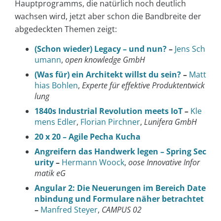
Hauptprogramms, die natürlich noch deutlich
wachsen wird, jetzt aber schon die Bandbreite der
abgedeckten Themen zeigt:
(Schon wieder) Legacy – und nun?
–
Jens Sch
umann
,
open knowledge GmbH
(Was für) ein Architekt willst du sein?
–
Matt
hias Bohlen
,
Experte für effektive Produktentwick
lung
1840s Industrial Revolution meets IoT
–
Kle
mens Edler
,
Florian Pirchner
,
Lunifera GmbH
20 x 20 – Agile Pecha Kucha
Angreifern das Handwerk legen – Spring Sec
urity
–
Hermann Woock
,
oose Innovative Infor
matik eG
Angular 2: Die Neuerungen im Bereich Date
nbindung und Formulare näher betrachtet
–
Manfred Steyer
,
CAMPUS 02