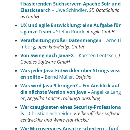
f basierenden Suchservern Apache Solr und
Elasticsearch
–
Uwe Schindler
,
SD DataSolutio
ns GmbH
UX und agile Entwicklung: eine Aufgabe für
s ganze Team
–
Stefan Roock
,
it-agile GmbH
Verarbeitung großer Datenmengen
–
Arne Li
mburg
,
open knowledge GmbH
Von Swing nach JavaFX
–
Karsten Lentzsch
,
J
Goodies Software GmbH
Was jeder Java-Entwickler über Strings wiss
en sollte
–
Bernd Müller
,
Ostfalia
Was wird Java 9 bringen? – Ein Ausblick auf
die nächste Version von Java
–
Angelika Lang
er
,
Angelika Langer Training/Consulting
Werkzeugkasten eines Security-Professiona
ls
–
Christian Schneider
,
Freiberuflicher Softwar
eentwickler und White-Hat-Hacker
Wie Microservices-Ansätze scheitern – fünf