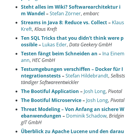
Steht alles im Wiki? Softwarearchitektur i
m Wandel
–
Stefan Zörner
,
embarc
Streams in Java 8: Reduce vs. Collect
–
Klaus
Kreft
,
Klaus Kreft
Ten SQL Tricks that you didn’t think were p
ossible
–
Lukas Eder
,
Data Geekery GmbH
Testen fängt beim Schneiden an
–
Ina Einem
ann
,
HEC GmbH
Testumgebungen verschiffen – Docker für I
ntegrationstests
–
Stefan Hildebrandt
,
Selbsts
tändiger Softwareentwickler
The Bootiful Application
–
Josh Long
,
Pivotal
The Bootiful Microservice
–
Josh Long
,
Pivotal
Threat Modeling – Von Anfang an sichere W
ebanwendungen
–
Dominik Schadow
,
Bridgin
gIT GmbH
Überblick zu Apache Lucene und den darau