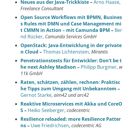
Neues aus der Java-Trickkiste
–
Arno Haase
,
Freelance Consultant
Open Source Workflows mit BPMN, Busines
s Rules mit DMN und Case Management mi
t CMMN in Action – mit Camunda BPM
–
Ber
nd Rücker
,
Camunda Services GmbH
OpenStack: Java-Entwicklung in der private
n Cloud
–
Thomas Lichtenstein
,
Mirantis
Penetrationstests für Entwickler: Don’t be t
he next Ashley Madison
–
Philipp Burgmer
,
w
11k GmbH
Raten, schätzen, zählen, rechnen: Praktisc
he Tipps zum Umgang mit Unbekanntem
–
Gernot Starke
,
aim42 und arc42
Reaktive Microservices mit Akka und CoreO
S
–
Heiko Seeberger
,
codecentric
Resilience reloaded: more Resilience Patter
ns
–
Uwe Friedrichsen
,
codecentric AG