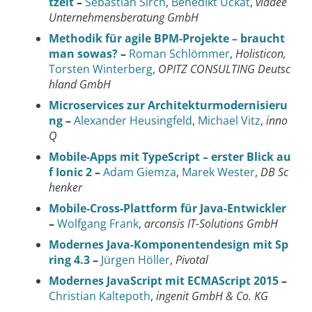
tzeit
–
Sebastian Sirch
,
Benedikt Uckat
,
viadee
Unternehmensberatung GmbH
Methodik für agile BPM-Projekte – braucht
man sowas?
–
Roman Schlömmer
,
Holisticon,
Torsten Winterberg
,
OPITZ CONSULTING Deutsc
hland GmbH
Microservices zur Architekturmodernisieru
ng
–
Alexander Heusingfeld
,
Michael Vitz
,
inno
Q
Mobile-Apps mit TypeScript – erster Blick au
f Ionic 2
–
Adam Giemza
,
Marek Wester
,
DB Sc
henker
Mobile-Cross-Plattform für Java-Entwickler
–
Wolfgang Frank
,
arconsis IT-Solutions GmbH
Modernes Java-Komponentendesign mit Sp
ring 4.3
–
Jürgen Höller
,
Pivotal
Modernes JavaScript mit ECMAScript 2015
–
Christian Kaltepoth
,
ingenit GmbH & Co. KG