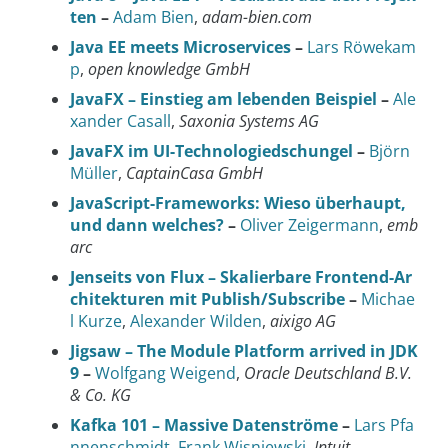
ten
–
Adam Bien
,
adam-bien.com
Java EE meets Microservices
–
Lars Röwekam
p
,
open knowledge GmbH
JavaFX – Einstieg am lebenden Beispiel
–
Ale
xander Casall
,
Saxonia Systems AG
JavaFX im UI-Technologiedschungel
–
Björn
Müller
,
CaptainCasa GmbH
JavaScript-Frameworks: Wieso überhaupt,
und dann welches?
–
Oliver Zeigermann
,
emb
arc
Jenseits von Flux – Skalierbare Frontend-Ar
chitekturen mit Publish/Subscribe
–
Michae
l Kurze
,
Alexander Wilden
,
aixigo AG
Jigsaw – The Module Platform arrived in JDK
9
–
Wolfgang Weigend
,
Oracle Deutschland B.V.
& Co. KG
Kafka 101 – Massive Datenströme
–
Lars Pfa
nnenschmidt
,
Frank Wisniewski
,
Intuit