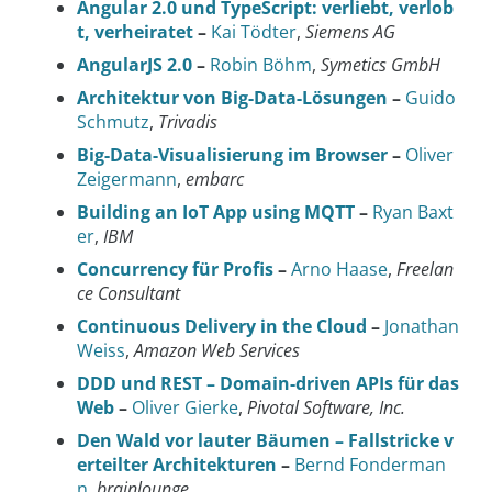
Angular 2.0 und TypeScript: verliebt, verlob
t, verheiratet
–
Kai Tödter
,
Siemens AG
AngularJS 2.0
–
Robin Böhm
,
Symetics GmbH
Architektur von Big-Data-Lösungen
–
Guido
Schmutz
,
Trivadis
Big-Data-Visualisierung im Browser
–
Oliver
Zeigermann
,
embarc
Building an IoT App using MQTT
–
Ryan Baxt
er
,
IBM
Concurrency für Profis
–
Arno Haase
,
Freelan
ce Consultant
Continuous Delivery in the Cloud
–
Jonathan
Weiss
,
Amazon Web Services
DDD und REST – Domain-driven APIs für das
Web
–
Oliver Gierke
,
Pivotal Software, Inc.
Den Wald vor lauter Bäumen – Fallstricke v
erteilter Architekturen
–
Bernd Fonderman
n
,
brainlounge