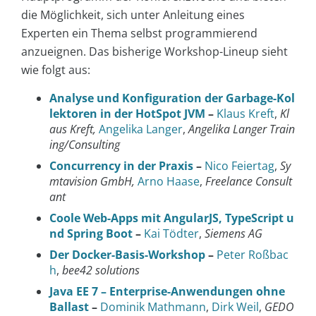
die Möglichkeit, sich unter Anleitung eines
Experten ein Thema selbst programmierend
anzueignen. Das bisherige Workshop-Lineup sieht
wie folgt aus:
Analyse und Konfiguration der Garbage-Kol
lektoren in der HotSpot JVM
–
Klaus Kreft
,
Kl
aus Kreft,
Angelika Langer
,
Angelika Langer Train
ing/Consulting
Concurrency in der Praxis
–
Nico Feiertag
,
Sy
mtavision GmbH,
Arno Haase
,
Freelance Consult
ant
Coole Web-Apps mit AngularJS, TypeScript u
nd Spring Boot
–
Kai Tödter
,
Siemens AG
Der Docker-Basis-Workshop
–
Peter Roßbac
h
,
bee42 solutions
Java EE 7 – Enterprise-Anwendungen ohne
Ballast
–
Dominik Mathmann
,
Dirk Weil
,
GEDO