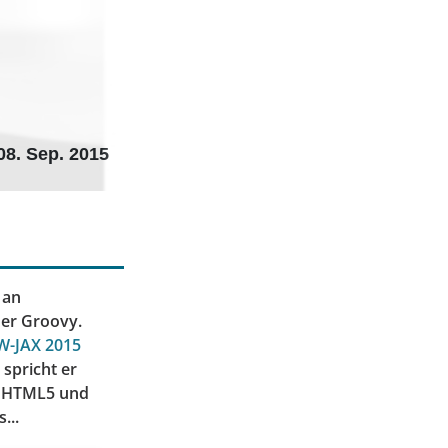
08. Sep. 2015
 an
der Groovy.
W-JAX 2015
spricht er
it HTML5 und
...