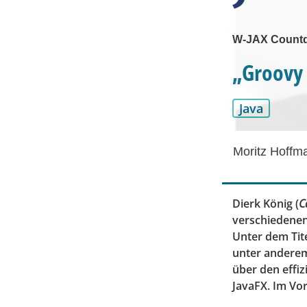
W-JAX Countdo
„Groovy 
Java
Moritz Hoffm
Dierk König (
C
verschiedenen
Unter dem Tit
unter anderem
über den effi
JavaFX. Im Vor