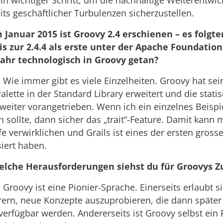
n wichtiger Schritt, um die nachhaltige Weiterentwi
its geschäftlicher Turbulenzen sicherzustellen.
 Januar 2015 ist Groovy 2.4 erschienen – es folgt
is zur 2.4.4 als erste unter der Apache Foundation
 Jahr technologisch in Groovy getan?
:
Wie immer gibt es viele Einzelheiten. Groovy hat sei
alette in der Standard Library erweitert und die stati
weiter vorangetrieben. Wenn ich ein einzelnes Beispi
n sollte, dann sicher das „trait“-Feature. Damit kann
e verwirklichen und Grails ist eines der ersten grosse
siert haben.
elche Herausforderungen siehst du für Groovys Z
:
Groovy ist eine Pionier-Sprache. Einerseits erlaubt s
rn, neue Konzepte auszuprobieren, die dann später 
verfügbar werden. Andererseits ist Groovy selbst ein 