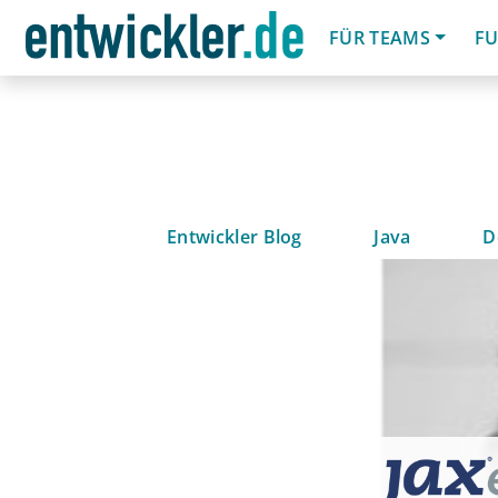
FÜR TEAMS
FU
Entwickler Blog
Java
D