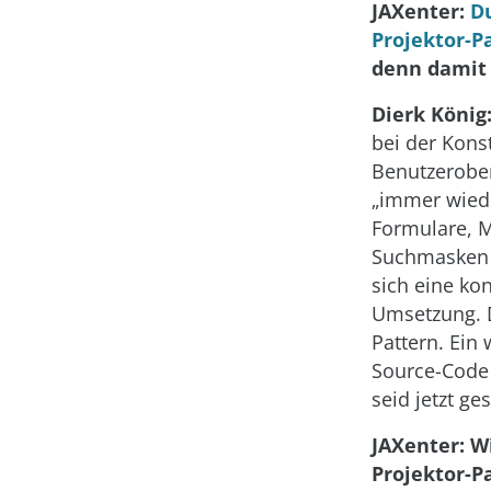
JAXenter:
Du
Projektor-Pa
denn damit 
Dierk König
bei der Kons
Benutzerobe
„immer wiede
Formulare, M
Suchmasken 
sich eine kon
Umsetzung. D
Pattern. Ein 
Source-Code 
seid jetzt ge
JAXenter: W
Projektor-Pa