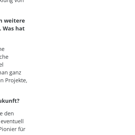
cklung von
en weitere
. Was hat
ne
sche
el
 man ganz
n Projekte,
ukunft?
ie den
eventuell
Pionier für