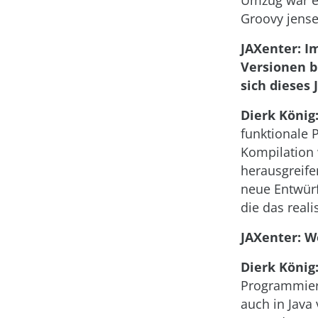
Umzug war ei
Groovy jense
JAXenter: Im
Versionen b
sich dieses
Dierk König
funktionale P
Kompilation 
herausgreife
neue Entwürf
die das reali
JAXenter: W
Dierk König
Programmiere
auch in Java 