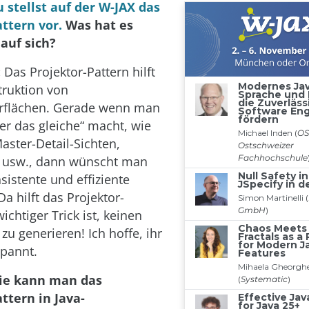
 stellst auf der W-JAX das
ttern vor.
Was hat es
auf sich?
:
Das Projektor-Pattern hilft
truktion von
rflächen. Gerade wenn man
r das gleiche“ macht, wie
aster-Detail-Sichten,
usw., dann wünscht man
sistente und effiziente
a hilft das Projektor-
wichtiger Trick ist, keinen
zu generieren! Ich hoffe, ihr
spannt.
ie kann man das
ttern in Java-