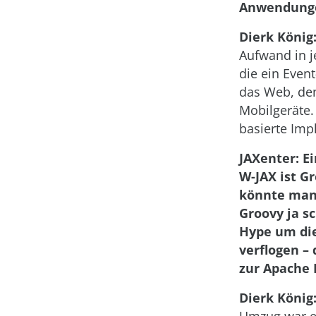
Anwendung
Dierk König
Aufwand in j
die ein Event
das Web, de
Mobilgeräte. 
basierte Imp
JAXenter: E
W-JAX ist G
könnte man 
Groovy ja s
Hype um die
verflogen –
zur Apache 
Dierk König