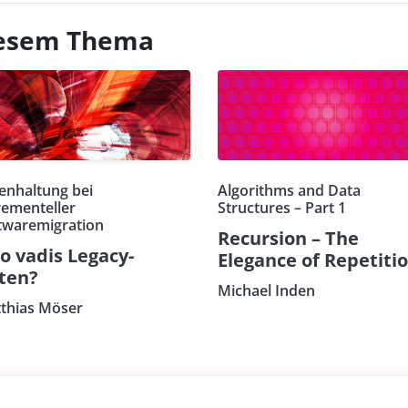
diesem Thema
enhaltung bei
Algorithms and Data
rementeller
Structures – Part 1
twaremigration
Recursion – The
o vadis Legacy-
Elegance of Repetiti
ten?
Michael Inden
thias Möser