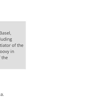
Basel,
luding
iator of the
oovy in
f the
a.