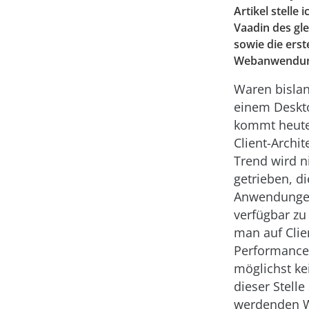
Artikel stell
Vaadin des gl
sowie die erst
Webanwendun
Waren bislan
einem Deskto
kommt heute
Client-Archit
Trend wird n
getrieben, di
Anwendungen 
verfügbar zu
man auf Clie
Performance,
möglichst ke
dieser Stell
werdenden W