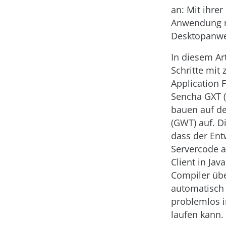
an: Mit ihrer 
Anwendung m
Desktopanwe
In diesem Art
Schritte mit
Application 
Sencha GXT (
bauen auf d
(GWT) auf. D
dass der Ent
Servercode a
Client in Ja
Compiler übe
automatisch 
problemlos i
laufen kann.