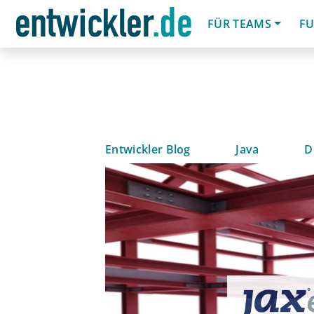
FÜR TEAMS
FU
Entwickler Blog
Java
D