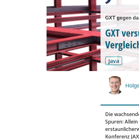
GXT gegen das
GXT ver
Vergleic
Java
Holg
Die wachsend
Spuren: Allei
erstaunlicherw
Konferenz JAX