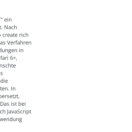
“ ein
t. Nach
 create rich
das Verfahren
dungen in
ari 6+,
ünschte
es
 die
en. In
bersetzt,
Das ist bei
h JavaScript
Anwendung