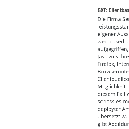
GXT: Clientb
Die Firma Se
leistungsst
eigener Auss
web-based ap
aufgegriffen
Java zu schr
Firefox, Int
Browserunte
Clientquellc
Möglichkeit,
diesem Fall w
sodass es mö
deployter An
übersetzt wu
gibt Abbildu