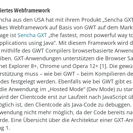
asiertes Webframework
ncha aus den USA hat mit ihrem Produkt „Sencha GXT
arkes Webframework auf Basis von GWT auf dem Mark
age ist
Sencha GXT
„the fastest, most powerful way to
plications using Java“. Mit diesem Framework wird 
, mithilfe des GWT Compilers browserbasierte Anwen
eiben. GXT-Anwendungen unterstützen die Browser Saf
ernet Explorer 8+, Chrome und Opera 12+ [1]. Die gew
rstützung muss – wie bei GWT – beim Kompilieren d
odes festgelegt werden. Ebenfalls wie bei GWT gibt es
 die Anwendung im „Hosted Mode“ (Dev Mode) zu start
ird der Clientcode erst zur Laufzeit nach JavaScript ü
glich ist, den Clientcode als Java-Code zu debuggen. 
wendung nicht mehr möglich, da der Code bereits nac
rde. Eine Übersicht über die Architektur einer GXT-
ng 1.