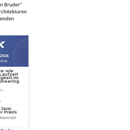
en Bruder“
rchitekturen
erenden