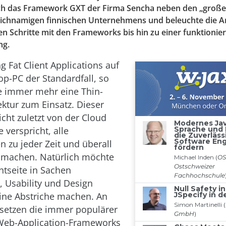
e ich das Framework GXT der Firma Sencha neben den „groß
eichnamigen finnischen Unternehmens und beleuchte die A
en Schritte mit den Frameworks bis hin zu einer funktioni
g.
g Fat Client Applications auf
p-PC der Standardfall, so
 immer mehr eine Thin-
ektur zum Einsatz. Dieser
icht zuletzt von der Cloud
e verspricht, alle
zu jeder Zeit und überall
 machen. Natürlich möchte
ntseite in Sachen
 Usability und Design
ine Abstriche machen. An
e setzen die immer populärer
eb-Application-Frameworks