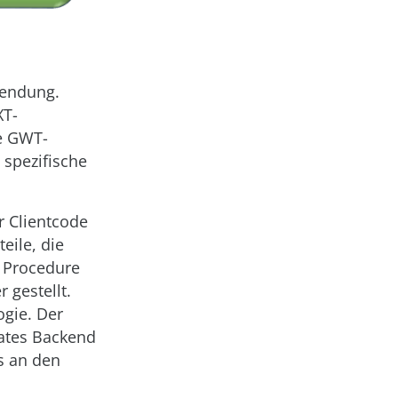
wendung.
XT-
e GWT-
spezifische
r Clientcode
eile, die
e Procedure
 gestellt.
gie. Der
rates Backend
s an den