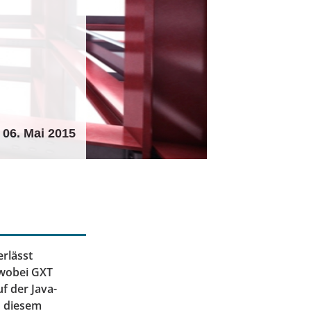
06. Mai 2015
rlässt
(wobei GXT
f der Java-
n diesem