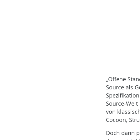
„Offene Stan
Source als G
Spezifikatio
Source-Welt 
von klassisc
Cocoon, Stru
Doch dann pa