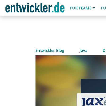
FÜR TEAMS
FU
Entwickler Blog
Java
D