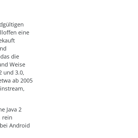
dgültigen
loffen eine
ekauft
und
 das die
 und Weise
2 und 3.0,
etwa ab 2005
ainstream,
ne Java 2
 rein
 bei Android