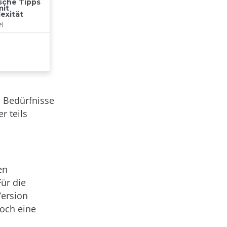
n Bedürfnisse
r teils
en
Für die
Version
noch eine