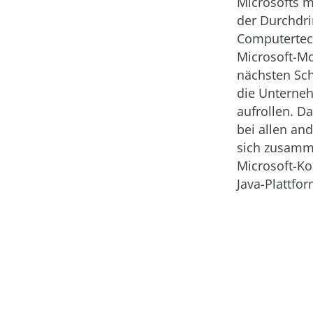
Microsofts m
der Durchdri
Computertec
Microsoft-M
nächsten Sch
die Unterne
aufrollen. D
bei allen an
sich zusamme
Microsoft-Ko
Java-Plattfor