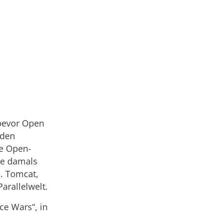
 bevor Open
 den
ie Open-
rie damals
. Tomcat,
arallelwelt.
ce Wars“, in