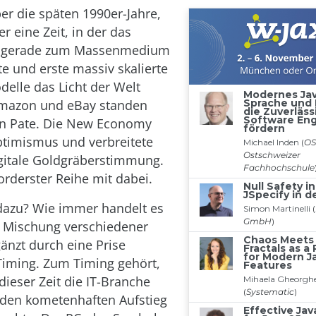
er die späten 1990er-Jahre,
r eine Zeit, in der das
ch gerade zum Massenmedium
te und erste massiv skalierte
elle das Licht der Welt
 Amazon und eBay standen
n Pate. Die New Economy
ptimismus und verbreitete
igitale Goldgräberstimmung.
orderster Reihe mit dabei.
dazu? Wie immer handelt es
e Mischung verschiedener
gänzt durch eine Prise
Timing. Zum Timing gehört,
dieser Zeit die IT-Branche
 den kometenhaften Aufstieg