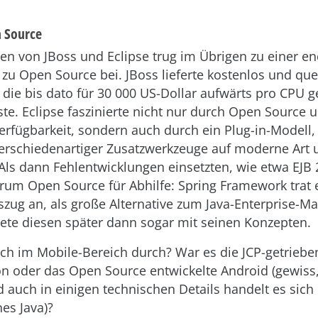
n Source
en von JBoss und Eclipse trug im Übrigen zu einer en
u Open Source bei. JBoss lieferte kostenlos und quel
 die bis dato für 30 000 US-Dollar aufwärts pro CPU g
e. Eclipse faszinierte nicht nur durch Open Source 
erfügbarkeit, sondern auch durch ein Plug-in-Modell,
verschiedenartiger Zusatzwerkzeuge auf moderne Art
Als dann Fehlentwicklungen einsetzten, wie etwa EJB 
rum Open Source für Abhilfe: Spring Framework trat 
szug an, als große Alternative zum Java-Enterprise-M
ete diesen später dann sogar mit seinen Konzepten.
ich im Mobile-Bereich durch? War es die JCP-getriebe
on oder das Open Source entwickelte Android (gewiss,
d auch in einigen technischen Details handelt es sich
es Java)?