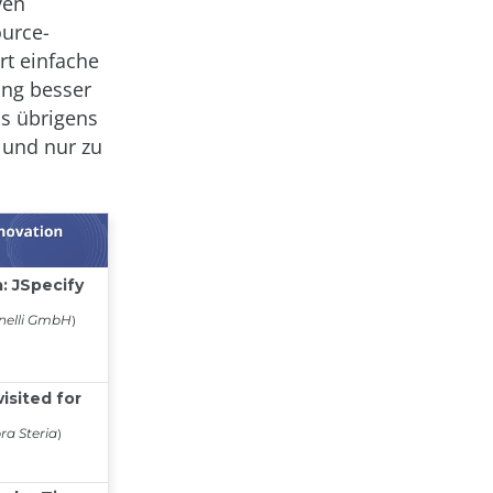
ven
ource-
rt einfache
ung besser
as übrigens
r und nur zu