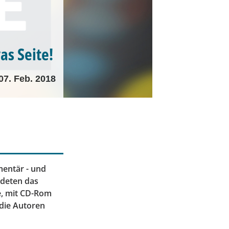
as Seite!
07. Feb. 2018
mentär - und
ndeten das
e, mit CD-Rom
 die Autoren