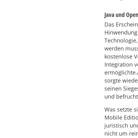
Java und Ope
Das Erschein
Hinwendung z
Technologie,
werden musst
kostenlose V
Integration 
ermöglichte.
sorgte wiede
seinen Siege
und befrucht
Was setzte s
Mobile Editi
juristisch un
nicht um rein