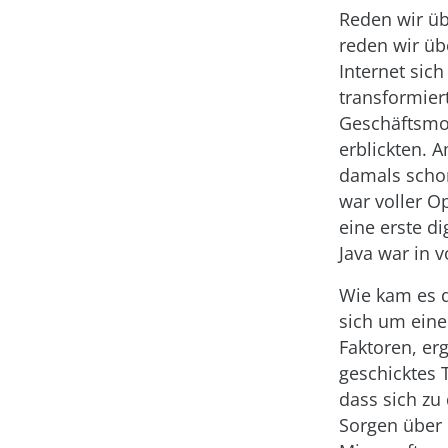
Reden wir üb
reden wir übe
Internet si
transformier
Geschäftsmod
erblickten.
damals scho
war voller O
eine erste d
Java war in v
Wie kam es 
sich um ein
Faktoren, er
geschicktes 
dass sich zu 
Sorgen über