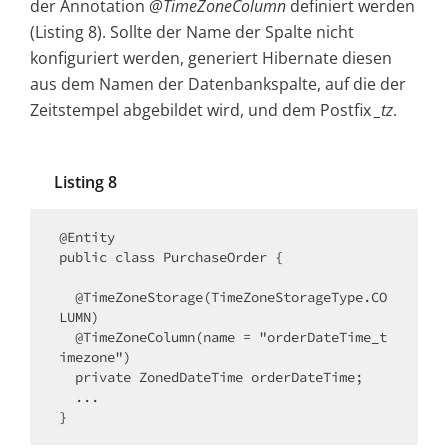
der Annotation
@TimeZoneColumn
definiert werden
(Listing 8). Sollte der Name der Spalte nicht
konfiguriert werden, generiert Hibernate diesen
aus dem Namen der Datenbankspalte, auf die der
Zeitstempel abgebildet wird, und dem Postfix
_tz
.
Listing 8
@Entity

public class PurchaseOrder {

  @TimeZoneStorage(TimeZoneStorageType.CO
LUMN)

  @TimeZoneColumn(name = "orderDateTime_t
imezone")

  private ZonedDateTime orderDateTime;	

  ...

}