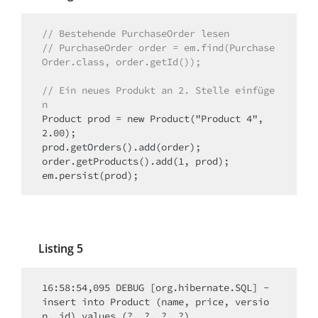
// Bestehende PurchaseOrder lesen
// PurchaseOrder order = em.find(Purchase
Order.class, order.getId());
// Ein neues Produkt an 2. Stelle einfüge
n
Product prod = new Product("Product 4", 
2.00);

prod.getOrders().add(order);

order.getProducts().add(1, prod);

em.persist(prod);
Listing 5
16:58:54,095 DEBUG [org.hibernate.SQL] - 
insert into Product (name, price, versio
n, id) values (?, ?, ?, ?)
