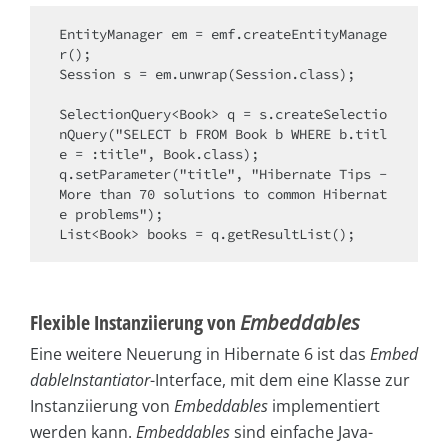
EntityManager em = emf.createEntityManage
r();

Session s = em.unwrap(Session.class);

SelectionQuery<Book> q = s.createSelectio
nQuery("SELECT b FROM Book b WHERE b.titl
e = :title", Book.class);

q.setParameter("title", "Hibernate Tips - 
More than 70 solutions to common Hibernat
e problems");

List<Book> books = q.getResultList();
Flexible Instanziierung von
Embeddables
Eine weitere Neuerung in Hibernate 6 ist das
Embed
dableInstantiator
-Interface, mit dem eine Klasse zur
Instanziierung von
Embeddables
implementiert
werden kann.
Embeddables
sind einfache Java-