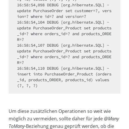
16:58:54,098 DEBUG [org.hibernate.SQL] - 
update PurchaseOrder set customer=?, vers
ion=? where id=? and version=?

16:58:54,104 DEBUG [org.hibernate.SQL] - 
update PurchaseOrder_Product set products
_id=? where orders_id=? and products_ORDE
R=?

16:58:54,107 DEBUG [org.hibernate.SQL] - 
update PurchaseOrder_Product set products
_id=? where orders_id=? and products_ORDE
R=?

16:58:54,110 DEBUG [org.hibernate.SQL] - 
insert into PurchaseOrder_Product (orders
_id, products_ORDER, products_id) values 
(?, ?, ?)
Um diese zusätzlichen Operationen so weit wie
möglich zu vermeiden, sollte daher für jede
@Many
ToMany
-Beziehung genau geprüft werden, ob die