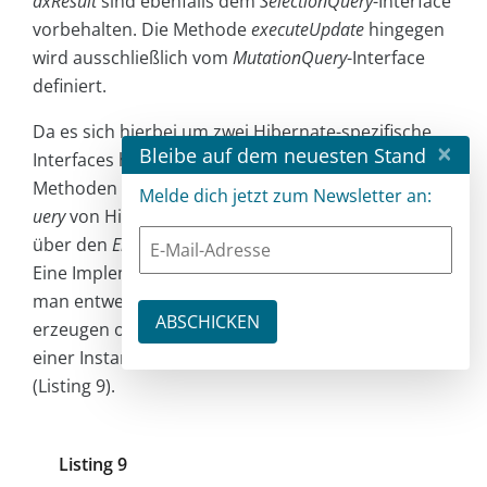
axResult
sind ebenfalls dem
SelectionQuery
-Interface
vorbehalten. Die Methode
executeUpdate
hingegen
wird ausschließlich vom
MutationQuery
-Interface
definiert.
Da es sich hierbei um zwei Hibernate-spezifische
×
Bleibe auf dem neuesten Stand
Interfaces handelt, können diese nur über die
Methoden
createSelectionQuery
und
createMutationQ
Melde dich jetzt zum Newsletter an:
uery
von Hibernates
Session
-Interface, jedoch nicht
über den
EntityManager
von JPA erzeugt werden.
Eine Implementierung des
Session
-Interface kann
man entweder über Hibernates
SessionFactory
erzeugen oder mit Hilfe der
unwrap
-Methode aus
einer Instanz des
EntityManager
extrahieren
(Listing 9).
Listing 9