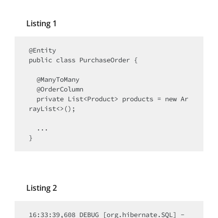
Listing 1
@Entity

public class PurchaseOrder {

  @ManyToMany

  @OrderColumn

  private List<Product> products = new Ar
rayList<>();

  ...

}
Listing 2
16:33:39,608 DEBUG [org.hibernate.SQL] - 