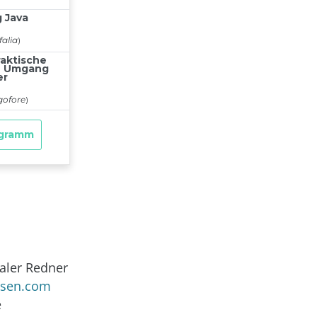
naler Redner
ssen.com
e