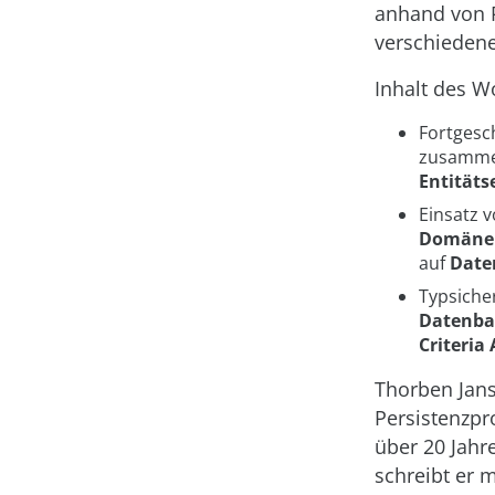
anhand von P
verschieden
Inhalt des W
Fortgesc
zusammen
Entitäts
Einsatz 
Domäne
auf
Date
Typsiche
Datenba
Criteria 
Thorben Jans
Persistenzpr
über 20 Jahr
schreibt er 