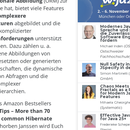
ionale Abbildung
(ORM) zur
 hat, bietet viele Features
omplexere
turen
abgebildet und die
komplizierter
nforderungen
unterstützt
n. Dazu zählen u. a.
tene Abbildungen von
etzten oder generierten
nschaften, die dynamische
on Abfragen und die
omplexer
erarchien.
s Amazon Bestsellers
Tips – More than 70
to common Hibernate
horben Janssen wird Euch