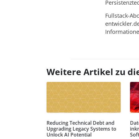
Persistenzte
Fullstack-Ab
entwickler.d
Informatione
Weitere Artikel zu 
Reducing Technical Debt and
Dat
Upgrading Legacy Systems to
ink
Unlock AI Potential
Sof