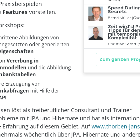
raxisbeispielen
e
Features
vorstellen.
orkshops:
hrittene Abbildungen von
gesetzten oder generierten
eigenschaften
von
Vererbung in
nmodellen
und die Abbildung
nbanktabellen
re Erzeugung von
nkabfragen
mit Hilfe der
API
sen löst als freiberuflicher Consultant und Trainer
obleme mit JPA und Hibernate und hat als internatio
e Erfahrung auf diesem Gebiet. Auf
www.thorben-jan
mehrmals wöchentlich über JPA, Hibernate und ander