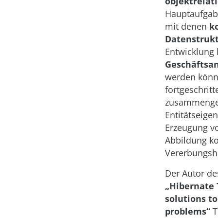
objektrelat
Hauptaufgabe
mit denen
k
Datenstruk
Entwicklung 
Geschäftsa
werden könne
fortgeschrit
zusammenges
Entitätseige
Erzeugung v
Abbildung k
Vererbungshi
Der Autor de
„Hibernate 
solutions 
problems“
T