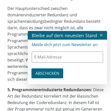
Der Hauptunterschied zwischen
domäneninduzierter Redundanz und
sprachentwicklungsbedingter Redundanz besteht
darin, dass es zwar nicht möglich ist, alle
×
Programmierdomänen in einer universellen
Bleibe auf dem neuesten Stand
Programmiersprache abzudecken, die
Melde dich jetzt zum Newsletter an:
Sprachentwicklung aber sicherlich die durch
sprachliche Mängel verstärkte Redundanz
beseitigt. Während sich die Sprache
weiterentwickelt, gibt es in den IDEs und in
Programmen wie Lombok Codegeneratoren, die
sich dieser Probleme annehmen.
5. Programmiererinduzierte Redundanzen:
Diese
Art der Redundanz korreliert mit der klassischen
Bedeutung der Coderedundanz. In diesem Fall ist
der Programmierer nicht gut genug im Generieren