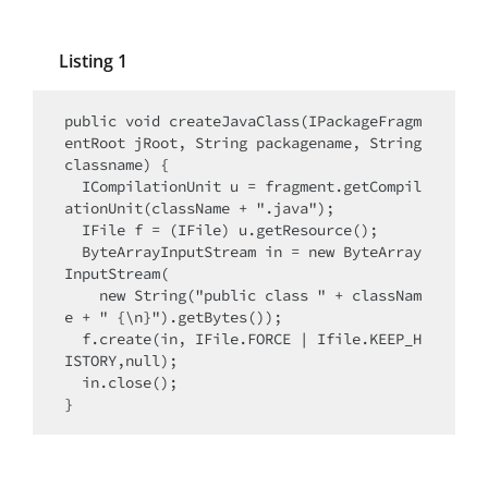
Listing 1
public void createJavaClass(IPackageFragm
entRoot jRoot, String packagename, String 
classname) {

  ICompilationUnit u = fragment.getCompil
ationUnit(className + ".java");

  IFile f = (IFile) u.getResource();

  ByteArrayInputStream in = new ByteArray
InputStream(

    new String("public class " + classNam
e + " {\n}").getBytes());

  f.create(in, IFile.FORCE | Ifile.KEEP_H
ISTORY,null);

  in.close();

}