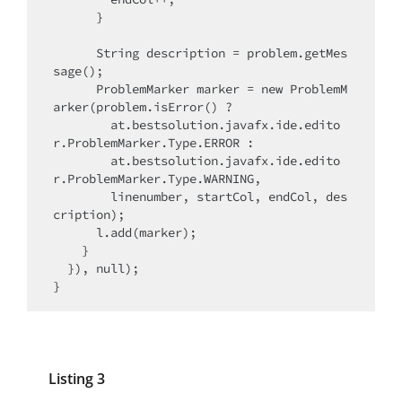
      }

      String description = problem.getMes
sage();

      ProblemMarker marker = new ProblemM
arker(problem.isError() ? 

        at.bestsolution.javafx.ide.edito
r.ProblemMarker.Type.ERROR : 

        at.bestsolution.javafx.ide.edito
r.ProblemMarker.Type.WARNING,

        linenumber, startCol, endCol, des
cription);

      l.add(marker);

    }

  }), null);

}
Listing 3