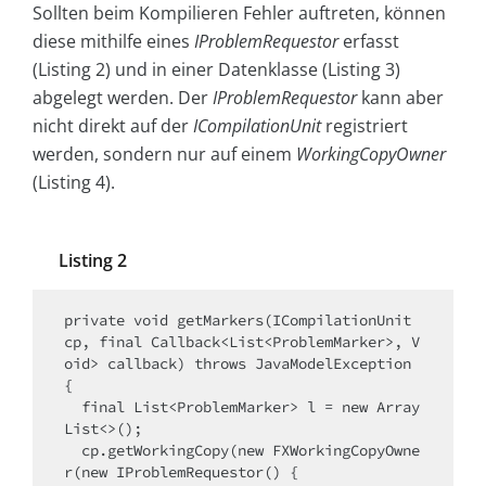
Sollten beim Kompilieren Fehler auftreten, können
diese mithilfe eines
IProblemRequestor
erfasst
(Listing 2) und in einer Datenklasse (Listing 3)
abgelegt werden. Der
IProblemRequestor
kann aber
nicht direkt auf der
ICompilationUnit
registriert
werden, sondern nur auf einem
WorkingCopyOwner
(Listing 4).
Listing 2
private void getMarkers(ICompilationUnit 
cp, final Callback<List<ProblemMarker>, V
oid> callback) throws JavaModelException 
{

  final List<ProblemMarker> l = new Array
List<>();

  cp.getWorkingCopy(new FXWorkingCopyOwne
r(new IProblemRequestor() {
