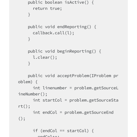
    public boolean isActive() {

      return true;

    }

    public void endReporting() {

      callback.call(l);

    }

    public void beginReporting() {

      l.clear();

    }

    public void acceptProblem(IProblem pr
oblem) {

      int linenumber = problem.getSourceL
ineNumber();

      int startCol = problem.getSourceSta
rt();

      int endCol = problem.getSourceEnd
();

      if (endCol == startCol) {

        endCol++;
