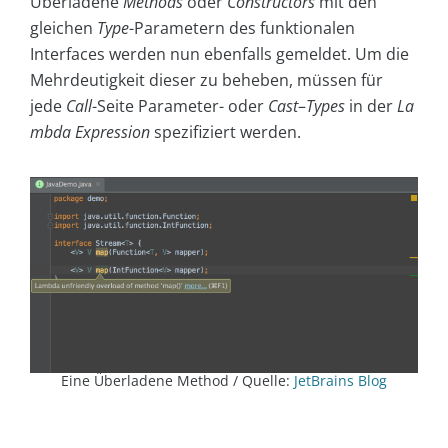
Überladene
Methods
oder
Constructors
mit den
gleichen
Type
-Parametern des funktionalen
Interfaces werden nun ebenfalls gemeldet. Um die
Mehrdeutigkeit dieser zu beheben, müssen für
jede
Call
-Seite Parameter- oder
Cast
–
Types
in der
La
mbda Expression
spezifiziert werden.
Eine Überladene Method / Quelle:
JetBrains Blog