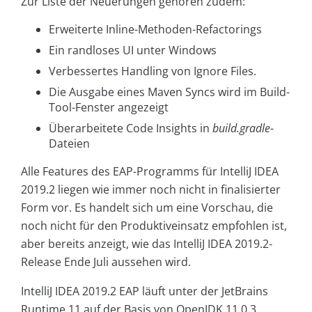
Zur Liste der Neuerungen gehören zudem:
Erweiterte Inline-Methoden-Refactorings
Ein randloses UI unter Windows
Verbessertes Handling von Ignore Files.
Die Ausgabe eines Maven Syncs wird im Build-
Tool-Fenster angezeigt
Überarbeitete Сode Insights in
build.gradle
-
Dateien
Alle Features des EAP-Programms für IntelliJ IDEA
2019.2 liegen wie immer noch nicht in finalisierter
Form vor. Es handelt sich um eine Vorschau, die
noch nicht für den Produktiveinsatz empfohlen ist,
aber bereits anzeigt, wie das IntelliJ IDEA 2019.2-
Release Ende Juli aussehen wird.
IntelliJ IDEA 2019.2 EAP läuft unter der JetBrains
Runtime 11 auf der Basis von OpenJDK 11.0.3.