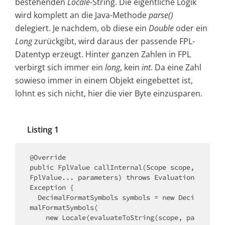
bestehenden
Locale
-String. Die eigentliche Logik
wird komplett an die Java-Methode
parse()
delegiert. Je nachdem, ob diese ein
Double
oder ein
Long
zurückgibt, wird daraus der passende FPL-
Datentyp erzeugt. Hinter ganzen Zahlen in FPL
verbirgt sich immer ein
long
, kein
int
. Da eine Zahl
sowieso immer in einem Objekt eingebettet ist,
lohnt es sich nicht, hier die vier Byte einzusparen.
Listing 1
@Override

public FplValue callInternal(Scope scope, 
FplValue... parameters) throws Evaluation
Exception {

  DecimalFormatSymbols symbols = new Deci
malFormatSymbols(

    new Locale(evaluateToString(scope, pa