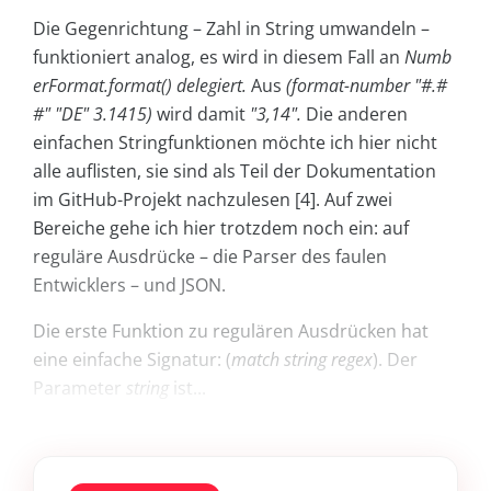
Die Gegenrichtung – Zahl in String umwandeln –
funktioniert analog, es wird in diesem Fall an
Numb
erFormat.format() delegiert.
Aus
(format-number "#.#
#" "DE" 3.1415)
wird damit
"3,14".
Die anderen
einfachen Stringfunktionen möchte ich hier nicht
alle auflisten, sie sind als Teil der Dokumentation
im GitHub-Projekt nachzulesen [4]. Auf zwei
Bereiche gehe ich hier trotzdem noch ein: auf
reguläre Ausdrücke – die Parser des faulen
Entwicklers – und JSON.
Die erste Funktion zu regulären Ausdrücken hat
eine einfache Signatur: (
match string regex
). Der
Parameter
string
ist...