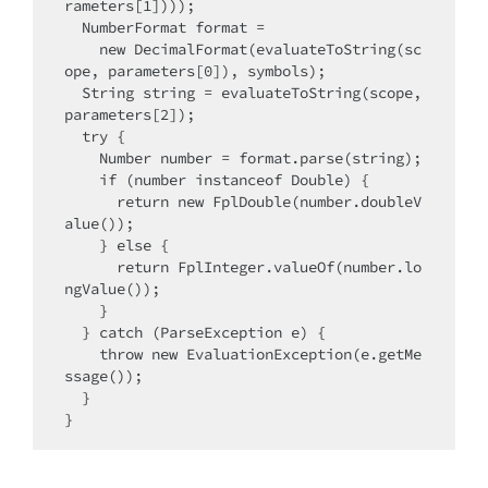
rameters[1])));

  NumberFormat format =

    new DecimalFormat(evaluateToString(sc
ope, parameters[0]), symbols);

  String string = evaluateToString(scope, 
parameters[2]);

  try {

    Number number = format.parse(string);

    if (number instanceof Double) {

      return new FplDouble(number.doubleV
alue());

    } else {

      return FplInteger.valueOf(number.lo
ngValue());

    }

  } catch (ParseException e) {

    throw new EvaluationException(e.getMe
ssage());

  }

}