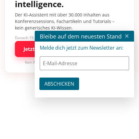
intelligence.
Der KI-Assistent mit über 30.000 Inhalten aus
Konferenzsessions, Fachartikeln und Tutorials –
kein generisches KI-Wissen.
×
Bleibe auf dem neuesten Stand
Danach 19,90 €/Monat mit entwickler.de BASIC
Melde dich jetzt zum Newsletter an:
Jetzt kostenlos testen
Kein Risiko · jederzeit kündbar