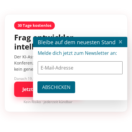
30 Tage kostenlos
Frag entwickler
×
Bleibe auf dem neuesten Stand
intelligence.
Melde dich jetzt zum Newsletter an:
Der KI-Assistent mit über 30.000 Inhalten aus
Konferenzsessions, Fachartikeln und Tutorials –
kein generisches KI-Wissen.
Danach 19,90 €/Monat mit entwickler.de BASIC
Jetzt kostenlos testen
Kein Risiko · jederzeit kündbar