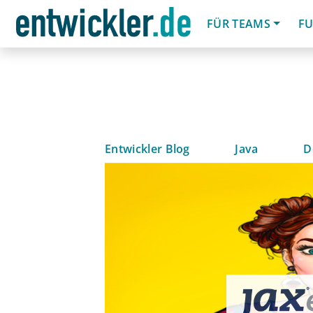
FÜR TEAMS
FU
Entwickler Blog
Java
D