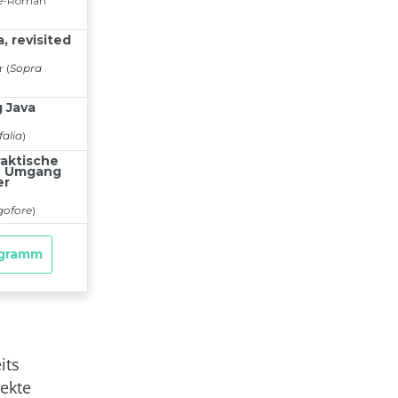
its
jekte