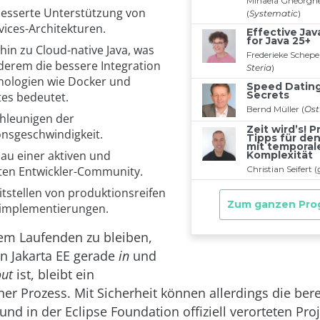
besserte Unterstützung von
vices-Architekturen.
hin zu Cloud-native Java, was
derem die bessere Integration
nologien wie Docker und
es bedeutet.
hleunigen der
onsgeschwindigkeit.
au einer aktiven und
ten Entwickler-Community.
itstellen von produktionsreifen
implementierungen.
em Laufenden zu bleiben,
n Jakarta EE gerade
in
und
out
ist, bleibt ein
her Prozess. Mit Sicherheit können allerdings die bere
und in der Eclipse Foundation offiziell verorteten Pro