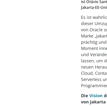
ist Otávio San
Jakarta-EE-Un
Es ist wahrli
dieser Umzug
von Oracle z
Marke „Jakart
prächtig und 
Moment innez
und Verände
lassen, um di
neuen Herau
Cloud, Conta
Serverless u
Programmier
Die
Vision
d
von Jakarta