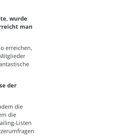
hte, wurde
erreicht man
o erreichen,
Mitglieder
antastische
se der
indem die
em die
iling-Listen
tzerumfragen
n