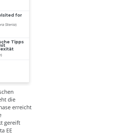
ischen
ht die
hase erreicht
e
t gereift
ta EE