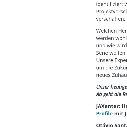
identifizier
Projektvorsc
verschaffen, 
Welchen Hera
werden wohl
und wie wird
Serie wollen
Unsere Exper
um die Zukunf
neues Zuhaus
Unser heutige
Ab geht die R
JAXenter: Ha
Profile
mit J
Otávio Sant