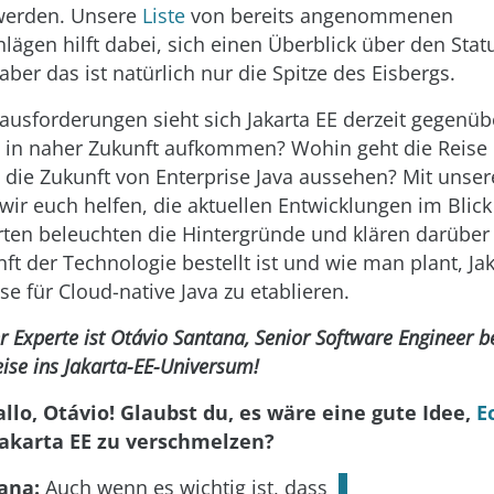
t werden. Unsere
Liste
von bereits angenommenen
hlägen hilft dabei, sich einen Überblick über den Sta
aber das ist natürlich nur die Spitze des Eisbergs.
usforderungen sieht sich Jakarta EE derzeit gegenü
 in naher Zukunft aufkommen? Wohin geht die Reise
 die Zukunft von Enterprise Java aussehen? Mit unsere
 wir euch helfen, die aktuellen Entwicklungen im Blick
ten beleuchten die Hintergründe und klären darüber 
t der Technologie bestellt ist und wie man plant, Jak
e für Cloud-native Java zu etablieren.
r Experte ist Otávio Santana, Senior Software Engineer b
eise ins Jakarta-EE-Universum!
llo, Otávio! Glaubst du, es wäre eine gute Idee,
E
akarta EE zu verschmelzen?
ana:
Auch wenn es wichtig ist, dass