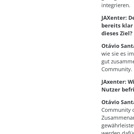
integrieren.
JAXenter: D
bereits klar
dieses Ziel?
Otávio Sant
wie sie es im
gut zusammen
Community.
JAxenter: W
Nutzer befr
Otávio Sant
Community of
Zusammenarbe
gewährleist
werden dafür