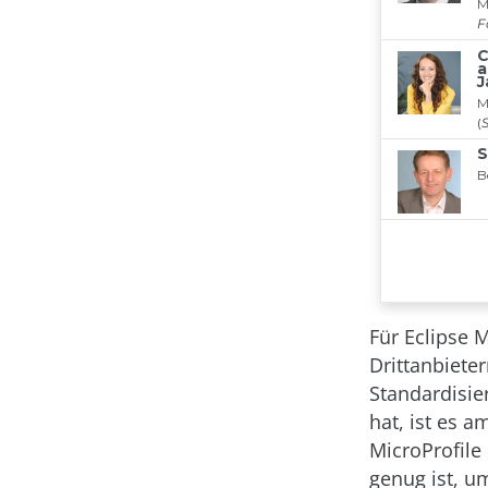
Für Eclipse M
Drittanbiete
Standardisie
hat, ist es a
MicroProfile 
genug ist, u