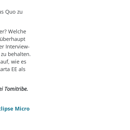
tus Quo zu
ber? Welche
 überhaupt
r Interview-
 zu behalten.
auf, wie es
arta EE als
ei Tomitribe.
clipse Micro