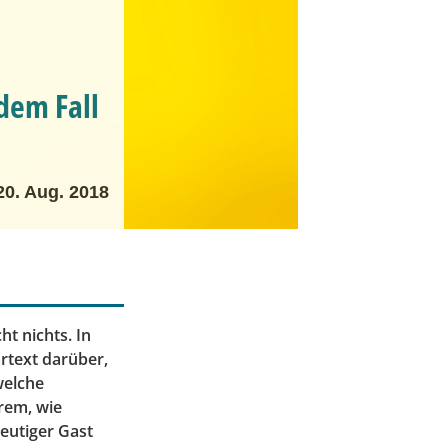
edem Fall
20. Aug. 2018
t nichts. In
rtext darüber,
welche
erem, wie
eutiger Gast