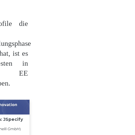
ofile die
lungsphase
hat, ist es
sten in
rta EE
ben.