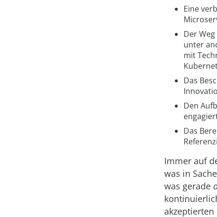
Eine ver
Microser
Der Weg 
unter an
mit Tech
Kubernet
Das Besc
Innovati
Den Aufb
engagier
Das Bere
Referenz
Immer auf d
was in Sache
was gerade
kontinuierlic
akzeptierten 