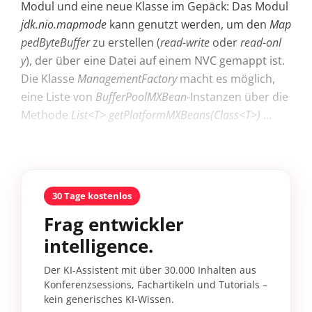
Modul und eine neue Klasse im Gepäck: Das Modul
jdk.nio.mapmode
kann genutzt werden, um den
Map
pedByteBuffer
zu erstellen (
read-write
oder
read-onl
y
), der über eine Datei auf einem NVC gemappt ist.
Die Klasse
ManagementFactory
macht es möglich,
eine Liste von
BufferPoolMXBean
-Instanzen über die
Methode
List<T> getPlatformMXBeans(Class<T>)
...
30 Tage kostenlos
Frag entwickler
intelligence.
Der KI-Assistent mit über 30.000 Inhalten aus
Konferenzsessions, Fachartikeln und Tutorials –
kein generisches KI-Wissen.