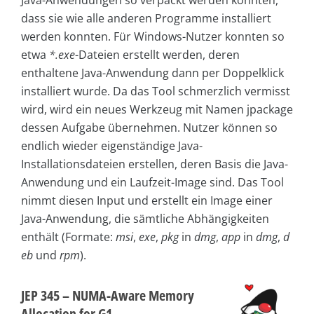
Java-Anwendungen so verpackt werden konnten,
dass sie wie alle anderen Programme installiert
werden konnten. Für Windows-Nutzer konnten so
etwa
*.exe
-Dateien erstellt werden, deren
enthaltene Java-Anwendung dann per Doppelklick
installiert wurde. Da das Tool schmerzlich vermisst
wird, wird ein neues Werkzeug mit Namen jpackage
dessen Aufgabe übernehmen. Nutzer können so
endlich wieder eigenständige Java-
Installationsdateien erstellen, deren Basis die Java-
Anwendung und ein Laufzeit-Image sind. Das Tool
nimmt diesen Input und erstellt ein Image einer
Java-Anwendung, die sämtliche Abhängigkeiten
enthält (Formate:
msi
,
exe
,
pkg
in
dmg
,
app
in
dmg
,
d
eb
und
rpm
).
JEP 345 – NUMA-Aware Memory
Allocation for G1