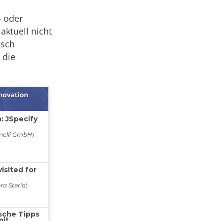
- oder
ktuell nicht
isch
 die