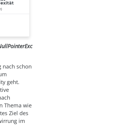
NullPointerExc
g nach schon
 um
ty geht.
tive
nach
en Thema wie
tes Ziel des
wirrung im