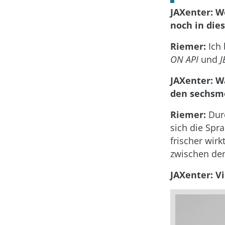
JAXenter: W
noch in die
Riemer:
Ich 
ON API
und
J
JAXenter: W
den sechsmo
Riemer:
Durc
sich die Spr
frischer wirk
zwischen den
JAXenter: V