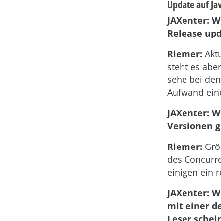
Update auf Ja
JAXenter: W
Release upd
Riemer:
Aktu
steht es aber
sehe bei den
Aufwand eine
JAXenter: W
Versionen g
Riemer:
Größ
des Concurre
einigen ein 
JAXenter: W
mit einer d
Leser schei