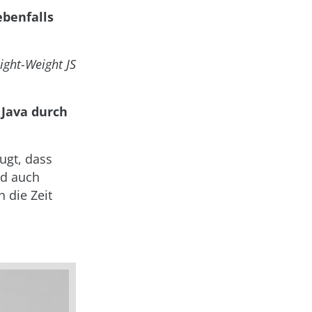
ebenfalls
ight-Weight JS
 Java durch
ugt, dass
nd auch
h die Zeit