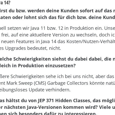
va 14?
irst du bzw. werden deine Kunden sofort auf das
aten oder lohnt sich das für dich bzw. deine Kun
ell setzen wir Java 11 bzw. 12 in Produktion ein. Un
 frei, auf eine aktuellere Version zu wechseln, doch i
 neuen Features in Java 14 das Kosten/Nutzen-Verhält
s Upgrades bedeutet, nicht.
elche Schwierigkeiten siehst du dabei dabei, die 
leich in Produktion einzusetzen?
ere Schwierigkeiten sehe ich bei uns nicht, aber das
nt Mark Sweep (CMS) Garbage Collectors könnte natür
reibungsloses Update verhindern.
as hältst du von JEP 371 Hidden Classes, das mögl
er nächsten Java-Versionen kommen wird? Viele 
nen sich besonders dafür zu interessieren.