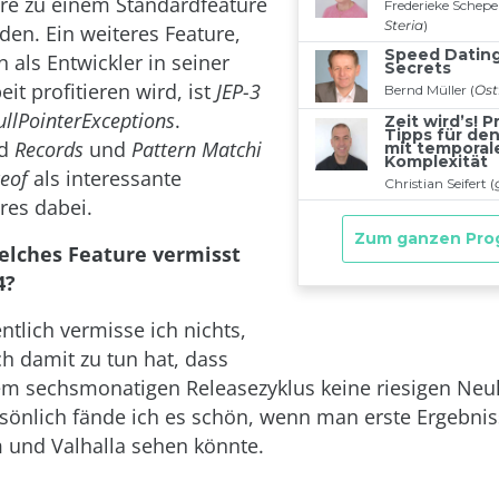
re zu einem Standardfeature
en. Ein weiteres Feature,
als Entwickler in seiner
eit profitieren wird, ist
JEP-3
ullPointerExceptions
.
nd
Records
und
Pattern Matchi
ceof
als interessante
res dabei.
elches Feature vermisst
4?
ntlich vermisse ich nichts,
h damit zu tun hat, dass
m sechsmonatigen Releasezyklus keine riesigen Neu
rsönlich fände ich es schön, wenn man erste Ergebni
 und Valhalla sehen könnte.