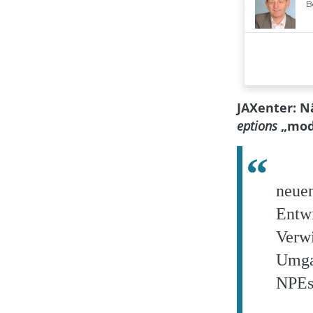
JAXenter: N
eptions
„mode
neue
Entw
Ver
Um
NPEs