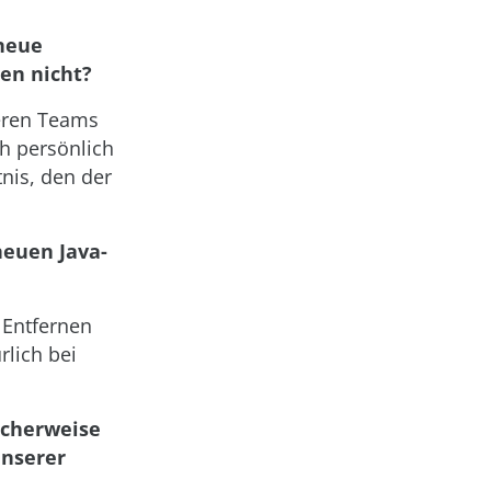
 neue
den nicht?
seren Teams
ch persönlich
nis, den der
neuen Java-
 Entfernen
lich bei
icherweise
unserer