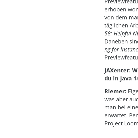
Previewfeatu
erhoben word
von dem man 
täglichen Arb
58: Helpful N
Daneben si
ng for instan
Previewfeatu
JAXenter: W
du in Java 1
Riemer:
Eige
was aber auc
man bei eine
erwartet. Pe
Project Loom