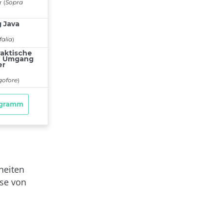
heiten
sse von