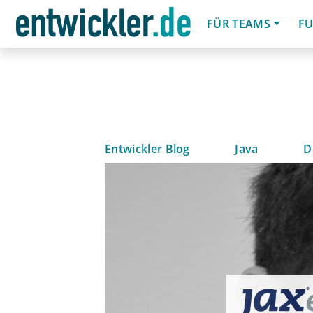
FÜR TEAMS
FU
Entwickler Blog
Java
D