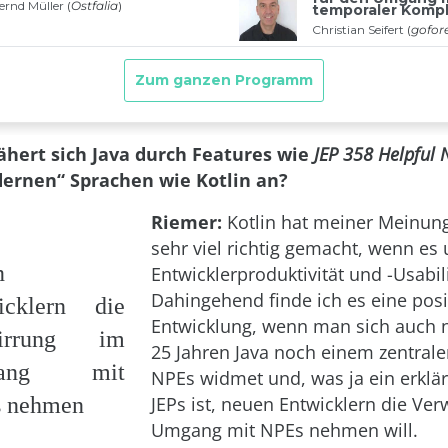
ähert sich Java durch Features wie
JEP 358 Helpful 
rnen“ Sprachen wie Kotlin an?
Riemer:
Kotlin hat meiner Meinun
sehr viel richtig gemacht, wenn es
n
Entwicklerproduktivität und -Usabili
Dahingehend finde ich es eine posi
icklern die
Entwicklung, wenn man sich auch 
wirrung im
25 Jahren Java noch einem zentral
gang mit
NPEs widmet und, was ja ein erklär
 nehmen
JEPs ist, neuen Entwicklern die Ver
Umgang mit NPEs nehmen will.