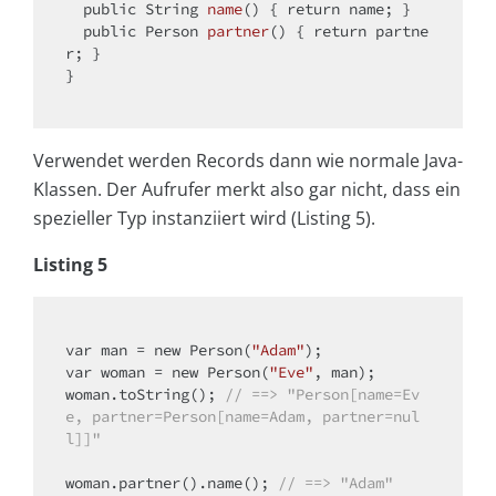
public
 String 
name
()
{ 
return
 name; }

public
 Person 
partner
()
{ 
return
 partne
r; }

}

Verwendet werden Records dann wie normale Java-
Klassen. Der Aufrufer merkt also gar nicht, dass ein
spezieller Typ instanziiert wird (Listing 5).
Listing 5
var
 man = 
new
 Person(
"Adam"
var
 woman = 
new
 Person(
"Eve"
, man);

woman.toString(); 
// ==> "Person[name=Ev
e, partner=Person[name=Adam, partner=nul
l]]"
woman.partner().name(); 
// ==> "Adam"