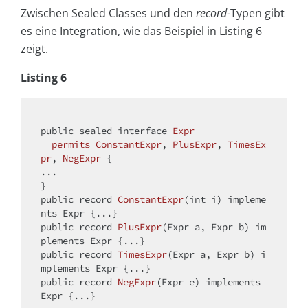
Zwischen Sealed Classes und den
record
-Typen gibt
es eine Integration, wie das Beispiel in Listing 6
zeigt.
Listing 6
public
 sealed 
interface
Expr
permits
ConstantExpr
, 
PlusExpr
, 
TimesEx
pr
, 
NegExpr
{

...

public
 record 
ConstantExpr
(
int
 i)
 impleme
nts Expr 
public
 record 
PlusExpr
(Expr a, Expr b)
 im
plements Expr 
public
 record 
TimesExpr
(Expr a, Expr b)
 i
mplements Expr 
public
 record 
NegExpr
(Expr e)
 implements 
Expr 
{...}
