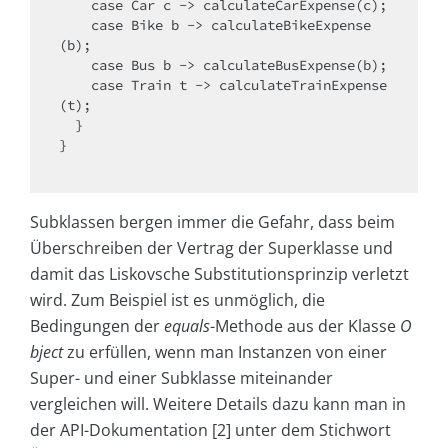
case
 Car c -> calculateCarExpense(c);

case
 Bike b -> calculateBikeExpense
(b);

case
 Bus b -> calculateBusExpense(b);

case
 Train t -> calculateTrainExpense
(t);

  } 

} 

Subklassen bergen immer die Gefahr, dass beim
Überschreiben der Vertrag der Superklasse und
damit das Liskovsche Substitutionsprinzip verletzt
wird. Zum Beispiel ist es unmöglich, die
Bedingungen der
equals
-Methode aus der Klasse
O
bject
zu erfüllen, wenn man Instanzen von einer
Super- und einer Subklasse miteinander
vergleichen will. Weitere Details dazu kann man in
der API-Dokumentation [2] unter dem Stichwort