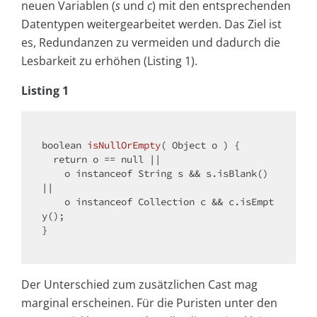
neuen Variablen (
s
und
c
) mit den entsprechenden
Datentypen weitergearbeitet werden. Das Ziel ist
es, Redundanzen zu vermeiden und dadurch die
Lesbarkeit zu erhöhen (Listing 1).
Listing 1
boolean
isNullOrEmpty
( Object o )
{

return
 o == 
null
 ||

    o 
instanceof
 String s && s.isBlank() 
||

    o 
instanceof
 Collection c && c.isEmpt
y();

}

Der Unterschied zum zusätzlichen Cast mag
marginal erscheinen. Für die Puristen unter den