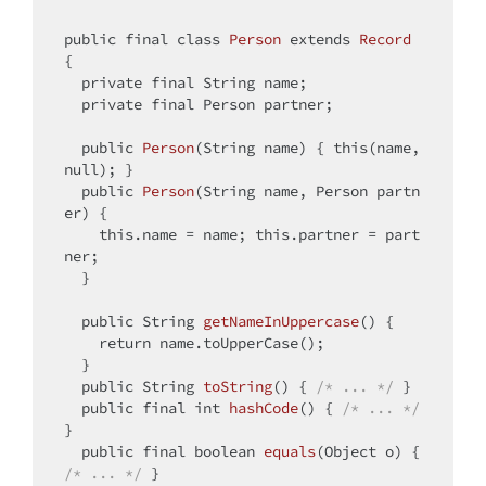
public
final
class
Person
extends
Record
{

private
final
 String name;

private
final
 Person partner;

public
Person
(String name)
{ 
this
(name, 
null
); }

public
Person
(String name, Person partn
er)
{ 

this
.name = name; 
this
.partner = part
ner; 

  }

public
 String 
getNameInUppercase
()
{ 

return
 name.toUpperCase(); 

  }

public
 String 
toString
()
{ 
/* ... */
 }

public
final
int
hashCode
()
{ 
/* ... */
}

public
final
boolean
equals
(Object o)
{ 
/* ... */
 }
