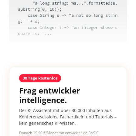
      "a long string: %s...".formatted(s.
substring(0, 10));

    case String s -> "a not so long strin
g: " + s;

    case Integer i -> "an integer whose s
quare is: "...
30 Tage kostenlos
Frag entwickler
intelligence.
Der KI-Assistent mit über 30.000 Inhalten aus
Konferenzsessions, Fachartikeln und Tutorials –
kein generisches KI-Wissen.
Danach 19,90 €/Monat mit entwickler.de BASIC