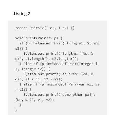
Listing 2
record Pair<T>(T e1, T e2) {}

void print(Pair<?> p) {

  if (p instanceof Pair(String s1, String 
s2)) {

    System.out.printf("lengths: (%s, %
s)", s1.length(), s2.length());

  } else if (p instanceof Pair(Integer i
1, Integer i2)) {

    System.out.printf("squares: (%d, %
d)", i1 * i1, i2 * i2);

  } else if (p instanceof Pair(var v1, va
r v2)) {

    System.out.printf("some other pair: 
(%s, %s)", v1, v2);

  }

}