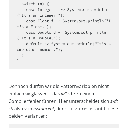
  switch (n) {

    case Integer i -> System.out.println
("It's an Integer.");

    case Float f -> System.out.println("I
t's a Float.");

    case Double d -> System.out.println
("It's a Double.");

    default -> System.out.println("It's s
ome other number.");

  }

}
Dennoch dürfen wir die Patternvariablen nicht
einfach weglassen – das würde zu einem
Compilerfehler führen. Hier unterscheidet sich
swit
ch
also von
instanceof
, denn Letzteres erlaubt diese
beiden Varianten: