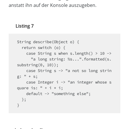
anstatt ihn auf der Konsole auszugeben.
Listing 7
String describe(Object o) {

  return switch (o) {

    case String s when s.length() > 10 ->

      "a long string: %s...".formatted(s.
substring(0, 10));

    case String s -> "a not so long strin
g: " + s;

    case Integer i -> "an integer whose s
quare is: " + i * i;

    default -> "something else";

  };

}