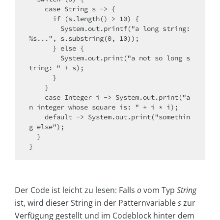
    case String s -> {

      if (s.length() > 10) {

        System.out.printf("a long string: 
%s...", s.substring(0, 10));

      } else {

        System.out.print("a not so long s
tring: " + s);

      }

    }

    case Integer i -> System.out.print("a
n integer whose square is: " + i * i);

    default -> System.out.print("somethin
g else");

  }

}
Der Code ist leicht zu lesen: Falls
o
vom Typ
String
ist, wird dieser String in der Patternvariable
s
zur
Verfügung gestellt und im Codeblock hinter dem