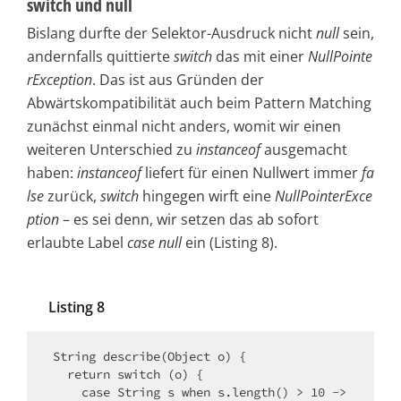
switch und null
Bislang durfte der Selektor-Ausdruck nicht
null
sein,
andernfalls quittierte
switch
das mit einer
NullPointe
rException
. Das ist aus Gründen der
Abwärtskompatibilität auch beim Pattern Matching
zunächst einmal nicht anders, womit wir einen
weiteren Unterschied zu
instanceof
ausgemacht
haben:
instanceof
liefert für einen Nullwert immer
fa
lse
zurück,
switch
hingegen wirft eine
NullPointerExce
ption
– es sei denn, wir setzen das ab sofort
erlaubte Label
case null
ein (Listing 8).
Listing 8
String describe(Object o) {

  return switch (o) {

    case String s when s.length() > 10 -> 
