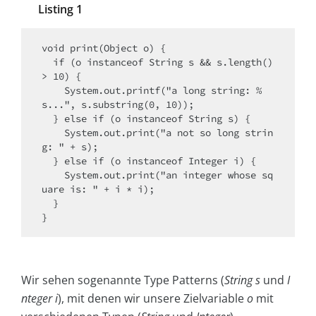
Listing 1
void print(Object o) {

  if (o instanceof String s && s.length() 
> 10) {

    System.out.printf("a long string: %
s...", s.substring(0, 10));

  } else if (o instanceof String s) {

    System.out.print("a not so long strin
g: " + s);

  } else if (o instanceof Integer i) {

    System.out.print("an integer whose sq
uare is: " + i * i);

  }

}
Wir sehen sogenannte Type Patterns (
String s
und
I
nteger i
), mit denen wir unsere Zielvariable
o
mit