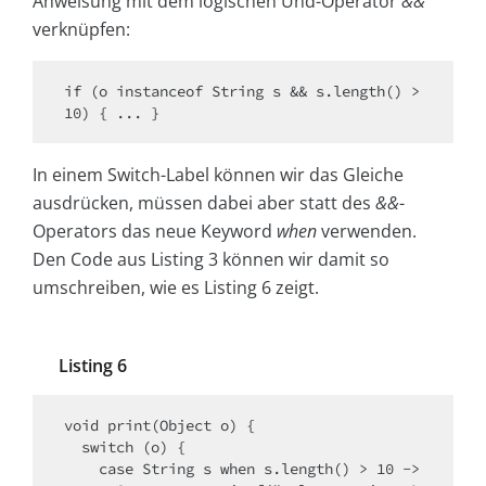
Anweisung mit dem logischen Und-Operator
&&
verknüpfen:
if (o instanceof String s && s.length() > 
10) { ... }
In einem Switch-Label können wir das Gleiche
ausdrücken, müssen dabei aber statt des
&&
-
Operators das neue Keyword
when
verwenden.
Den Code aus Listing 3 können wir damit so
umschreiben, wie es Listing 6 zeigt.
Listing 6
void print(Object o) {

  switch (o) {

    case String s when s.length() > 10 ->
