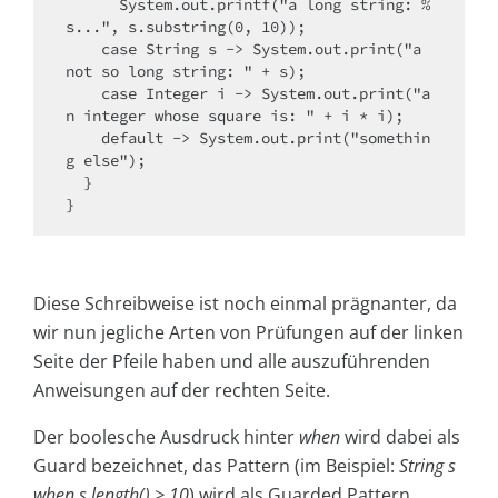
      System.out.printf("a long string: %
s...", s.substring(0, 10));

    case String s -> System.out.print("a 
not so long string: " + s);

    case Integer i -> System.out.print("a
n integer whose square is: " + i * i);

    default -> System.out.print("somethin
g else");

  }

}
Diese Schreibweise ist noch einmal prägnanter, da
wir nun jegliche Arten von Prüfungen auf der linken
Seite der Pfeile haben und alle auszuführenden
Anweisungen auf der rechten Seite.
Der boolesche Ausdruck hinter
when
wird dabei als
Guard bezeichnet, das Pattern (im Beispiel:
String s
when s.length() > 10
) wird als Guarded Pattern