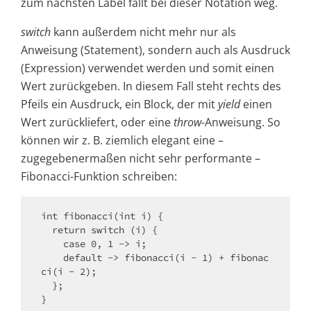
zum nächsten Label fällt bei dieser Notation weg.
switch
kann außerdem nicht mehr nur als
Anweisung (Statement), sondern auch als Ausdruck
(Expression) verwendet werden und somit einen
Wert zurückgeben. In diesem Fall steht rechts des
Pfeils ein Ausdruck, ein Block, der mit
yield
einen
Wert zurückliefert, oder eine
throw
-Anweisung. So
können wir z. B. ziemlich elegant eine –
zugegebenermaßen nicht sehr performante –
Fibonacci-Funktion schreiben:
int fibonacci(int i) {

  return switch (i) {

    case 0, 1 -> i;

    default -> fibonacci(i - 1) + fibonac
ci(i - 2);

  };

}