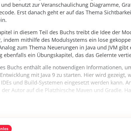
 und benutzt zur Veranschaulichung Diagramme, Gra
ecode. Erst danach geht er auf das Thema Sichtbarke
in.
apitel in diesem Teil des Buchs treibt die Idee der Mo
r, indem mithilfe des Modulsystems ein lose gekoppel
. Analog zum Thema Neuerungen in Java und JVM gibt 
 ebenfalls ein Übungskapitel, das das Gelernte vertie
 des Buchs enthält alle notwendigen Informationen, u
Entwicklung mit Java 9 zu starten. Hier wird gezeigt, w
 IDEs und Build-Systemen eingesetzt werden kann. An 
 der Autor auf die Platzhirsche Maven und Gradle. Ha
enlos