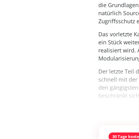
die Grundlagen
natürlich Sourc
Zugriffsschutz e
Das vorletzte K
ein Stück weite
realisiert wird
Modularisierung
Der letzte Teil
schnell mit der 
den gängigsten
beschränkt sich
30 Tage kost