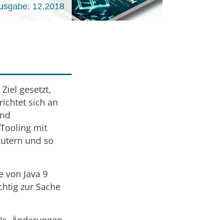
usgabe: 12.2018
Ziel gesetzt,
richtet sich an
und
Tooling mit
äutern und so
e von Java 9
chtig zur Sache