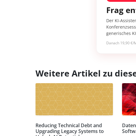
Frag en
Der KI-Assiste
Konferenzsessi
generisches K
Danach 19,90 €/M
Weitere Artikel zu di
Reducing Technical Debt and
Daten
Upgrading Legacy Systems to
Softw