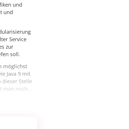
fiken und
it und
dularisierung
ter Service
es zur
fen soll.
m möglichst
ie Java 9 mit
dieser Stelle
t man noch...