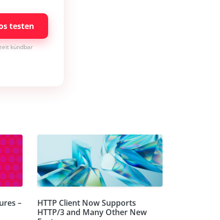
os testen
rzeit kündbar
ures –
HTTP Client Now Supports
HTTP/3 and Many Other New