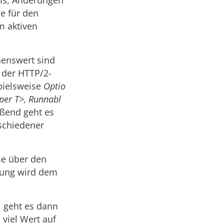
PIs, Änderungen
e für den
m aktiven
nenswert sind
 der HTTP/2-
spielsweise
Optio
per T>, Runnabl
eßend geht es
schiedener
se über den
hung wird dem
, geht es dann
viel Wert auf