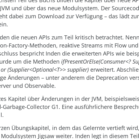
hsten Teil des Buchs bilden die Kapitel über neue A
r JVM und über das neue Modulsystem. Der Sourcecod
teht dabei zum Download zur Verfügung – das lädt zu
in.
rden die neuen APIs zum Teil kritisch betrachtet. Nen
tion-Factory-Methoden, reaktive Streams mit Flow und
chluss bespricht Inden die erweiterten APIs wie bei
 wurde um die Methoden
ifPresentOrElse(Consumer<? Su
d
or (Supplier<Optional<T>> supplier)
erweitert. Abschli
ge Änderungen – unter anderem die Deprecation ver
rver und Observable.
rzes Kapitel über Änderungen in der JVM, beispielswei
-Garbage-Collector G1. Eine ausführlichere Besprec
l.
en Übungskapitel, in dem das Gelernte vertieft wird
odulsystem Jigsaw weiter. Inden legt in diesem Teil 