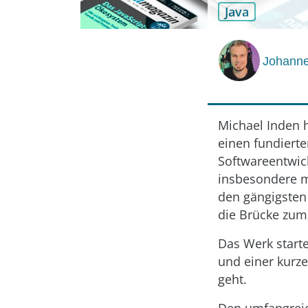
Java
Johanne
Michael Inden h
einen fundierte
Softwareentwick
insbesondere m
den gängigsten
die Brücke zum 
Das Werk starte
und einer kurz
geht.