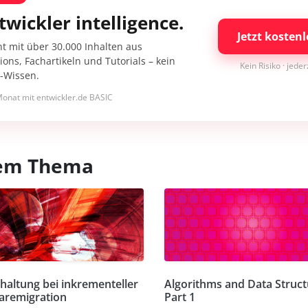
twickler intelligence.
Jetzt kostenl
nt mit über 30.000 Inhalten aus
ons, Fachartikeln und Tutorials – kein
Kein Risiko · jede
I-Wissen.
onat mit entwickler.de BASIC
esem Thema
haltung bei inkrementeller
Algorithms and Data Struct
aremigration
Part 1