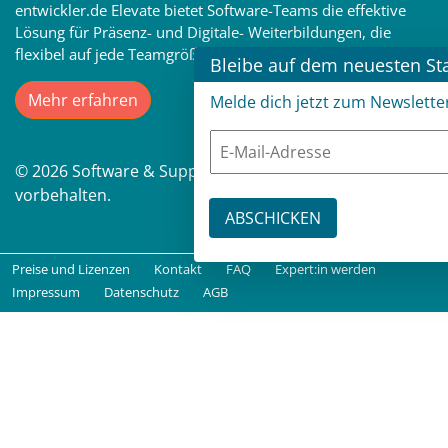
entwickler.de Elevate bietet Software-Teams die effektive
Lösung für Präsenz- und Digitale- Weiterbildungen, die
flexibel auf jede Teamgröße erweiterbar ist
Bleibe auf dem neuesten St
Mehr erfahren
Melde dich jetzt zum Newslette
© 2026 Software & Support Media GmbH. Alle Rechte
vorbehalten.
Preise und Lizenzen
Kontakt
FAQ
Expert:in werden
Impressum
Datenschutz
AGB