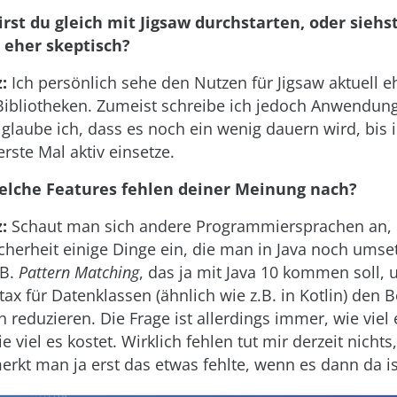
rst du gleich mit Jigsaw durchstarten, oder siehs
eher skeptisch?
:
Ich persönlich sehe den Nutzen für Jigsaw aktuell e
Bibliotheken. Zumeist schreibe ich jedoch Anwendun
laube ich, dass es noch ein wenig dauern wird, bis i
erste Mal aktiv einsetze.
elche Features fehlen deiner Meinung nach?
:
Schaut man sich andere Programmiersprachen an, 
cherheit einige Dinge ein, die man in Java noch umse
.B.
Pattern Matching
, das ja mit Java 10 kommen soll, 
tax für Datenklassen (ähnlich wie z.B. in Kotlin) den B
h reduzieren. Die Frage ist allerdings immer, wie viel
e viel es kostet. Wirklich fehlen tut mir derzeit nichts
kt man ja erst das etwas fehlte, wenn es dann da is