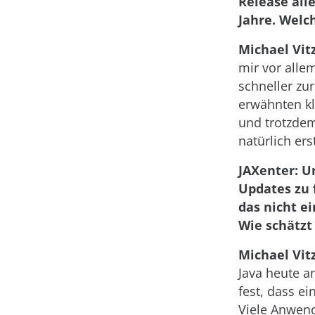
Release all
Jahre. Welc
Michael Vitz
mir vor alle
schneller zu
erwähnten kl
und trotzdem
natürlich er
JAXenter: U
Updates zu 
das nicht e
Wie schätzt
Michael Vitz
Java heute a
fest, dass e
Viele Anwend