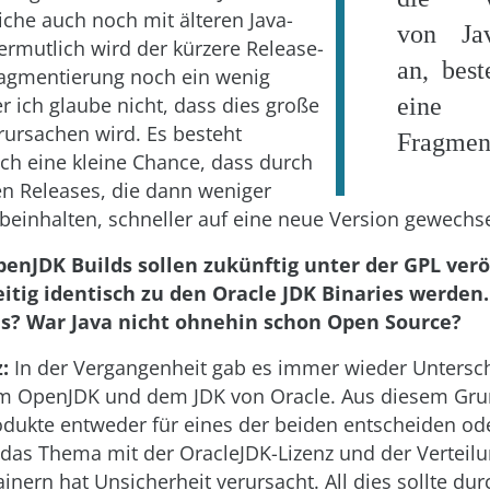
iche auch noch mit älteren Java-
von Ja
ermutlich wird der kürzere Release-
an, best
ragmentierung noch ein wenig
r ich glaube nicht, dass dies große
eine 
ursachen wird. Es besteht
Fragmen
h eine kleine Chance, dass durch
en Releases, die dann weniger
einhalten, schneller auf eine neue Version gewechse
penJDK Builds sollen zukünftig unter der GPL verö
eitig identisch zu den Oracle JDK Binaries werden
s? War Java nicht ohnehin schon Open Source?
:
In der Vergangenheit gab es immer wieder Untersc
m OpenJDK und dem JDK von Oracle. Aus diesem Gr
rodukte entweder für eines der beiden entscheiden od
 das Thema mit der OracleJDK-Lizenz und der Verteilu
inern hat Unsicherheit verursacht. All dies sollte du