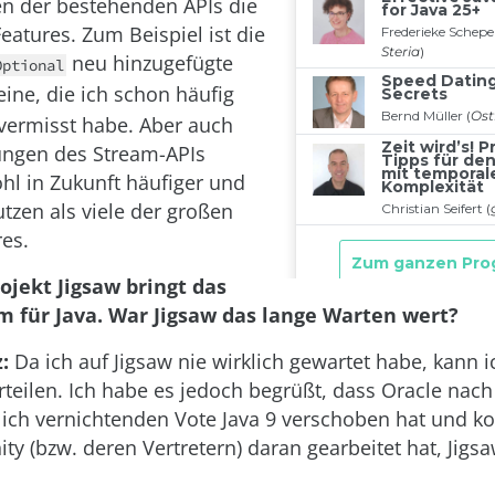
n der bestehenden APIs die
eatures. Zum Beispiel ist die
neu hinzugefügte
Optional
ine, die ich schon häufig
vermisst habe. Aber auch
ungen des Stream-APIs
hl in Zukunft häufiger und
tzen als viele der großen
es.
ojekt Jigsaw bringt das
 für Java. War Jigsaw das lange Warten wert?
:
Da ich auf Jigsaw nie wirklich gewartet habe, kann i
rteilen. Ich habe es jedoch begrüßt, dass Oracle nac
lich vernichtenden Vote Java 9 verschoben hat und ko
y (bzw. deren Vertretern) daran gearbeitet hat, Jigs