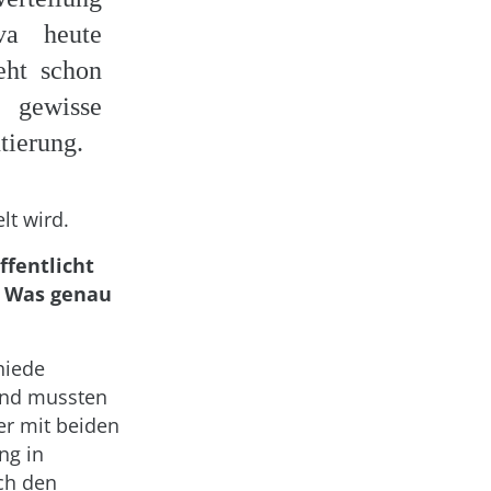
va heute
eht schon
gewisse
tierung.
lt wird.
ffentlicht
. Was genau
hiede
und mussten
er mit beiden
ng in
rch den