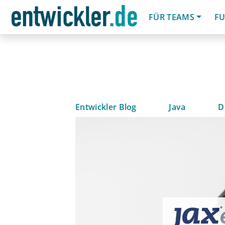
FÜR TEAMS
FU
Entwickler Blog
Java
D