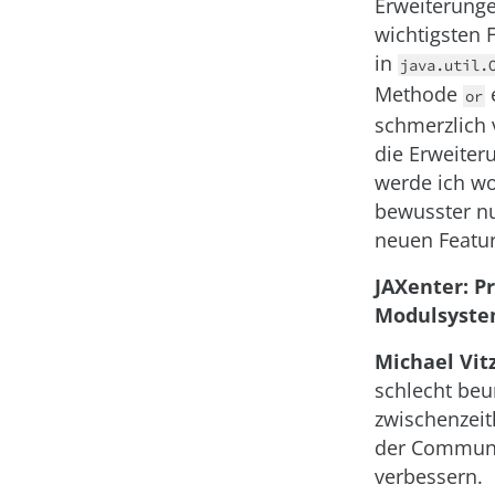
Erweiterunge
wichtigsten F
in
java.util.
Methode
e
or
schmerzlich 
die Erweiter
werde ich wo
bewusster nu
neuen Featur
JAXenter: Pr
Modulsystem
Michael Vitz
schlecht beu
zwischenzeit
der Communit
verbessern.