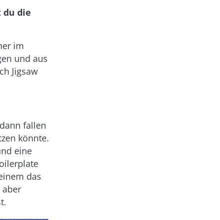
t du die
her im
gen und aus
ch Jigsaw
dann fallen
tzen könnte.
und eine
oilerplate
 einem das
, aber
t.