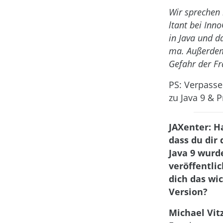
Wir sprechen 
ltant bei Inn
in Java und d
ma. Außerdem 
Gefahr der F
PS: Verpasse
zu Java 9 & P
JAXenter: H
dass du dir
Java 9 wurd
veröffentlic
dich das wi
Version?
Michael Vitz