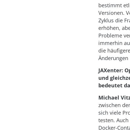
bestimmt etl
Versionen. V
Zyklus die F
erhöhen, abe
Probleme ver
immerhin auc
die häufiger
Änderungen b
JAXenter: O
und gleichz
bedeutet da
Michael Vitz
zwischen de
sich viele P
testen. Auch
Docker-Conta