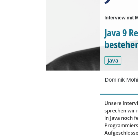
Interview mit 
Java 9 R
bestehen
Java
Dominik Mohi
Unsere Interv
sprechen wir m
in Java noch f
Programmiersp
Aufgeschloss