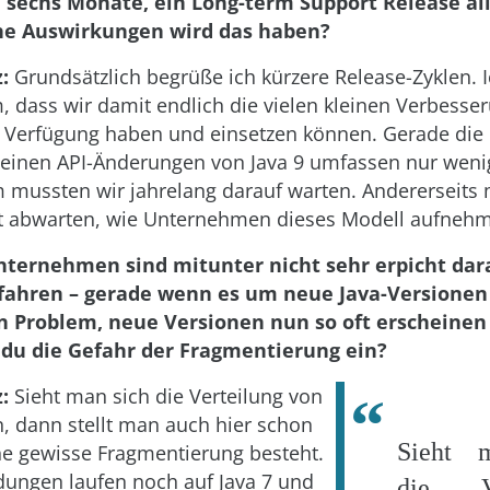
e sechs Monate, ein Long-term Support Release all
he Auswirkungen wird das haben?
:
Grundsätzlich begrüße ich kürzere Release-Zyklen. I
m, dass wir damit endlich die vielen kleinen Verbesse
r Verfügung haben und einsetzen können. Gerade die 
einen API-Änderungen von Java 9 umfassen nur weni
 mussten wir jahrelang darauf warten. Andererseit
st abwarten, wie Unternehmen dieses Modell aufneh
nternehmen sind mitunter nicht sehr erpicht dar
fahren – gerade wenn es um neue Java-Versionen 
in Problem, neue Versionen nun so oft erscheine
 du die Gefahr der Fragmentierung ein?
:
Sieht man sich die Verteilung von
n, dann stellt man auch hier schon
Sieht 
ine gewisse Fragmentierung besteht.
ungen laufen noch auf Java 7 und
die Ve