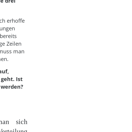
e drei
ch erhoffe
rungen
bereits
ge Zeilen
s muss man
men.
auf,
geht. Ist
n werden?
man sich
rteilung