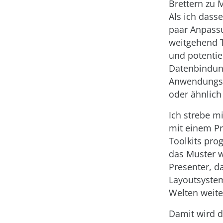
Brettern zu 
Als ich dass
paar Anpassu
weitgehend T
und potentie
Datenbindun
Anwendungsr
oder ähnlich
Ich strebe m
mit einem Pr
Toolkits pro
das Muster w
Presenter, 
Layoutsystem
Welten weite
Damit wird d