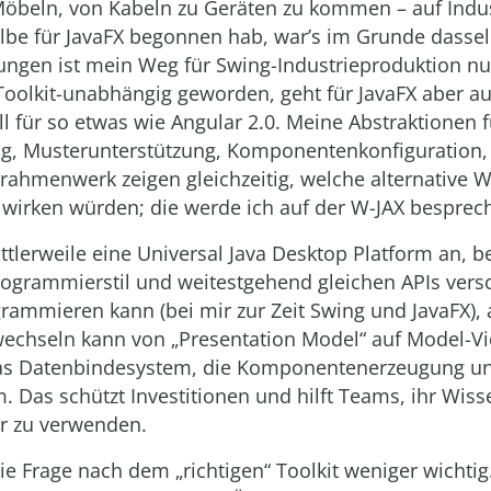
Möbeln, von Kabeln zu Geräten zu kommen – auf Indus
elbe für JavaFX begonnen hab, war’s im Grunde dasse
ngen ist mein Weg für Swing-Industrieproduktion n
oolkit-unabhängig geworden, geht für JavaFX aber a
ll für so etwas wie Angular 2.0. Meine Abstraktionen f
g, Musterunterstützung, Komponentenkonfiguration,
ahmenwerk zeigen gleichzeitig, welche alternative 
 wirken würden; die werde ich auf der W-JAX besprec
ittlerweile eine Universal Java Desktop Platform an, 
ogrammierstil und weitestgehend gleichen APIs vers
grammieren kann (bei mir zur Zeit Swing und JavaFX),
echseln kann von „Presentation Model“ auf Model-V
das Datenbindesystem, die Komponentenerzeugung u
. Das schützt Investitionen und hilft Teams, ihr Wis
r zu verwenden.
ie Frage nach dem „richtigen“ Toolkit weniger wichti