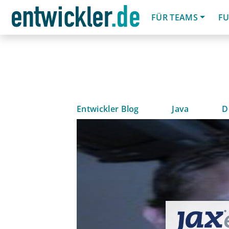
FÜR TEAMS
FU
Entwickler Blog
Java
D