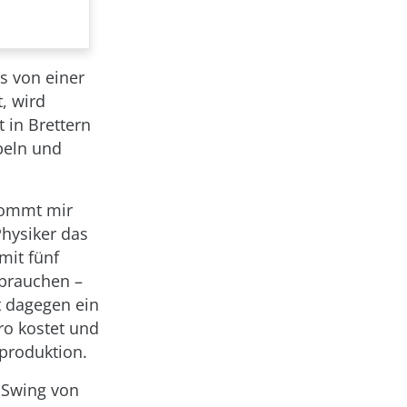
s von einer
, wird
t in Brettern
abeln und
kommt mir
Physiker das
mit fünf
 brauchen –
t dagegen ein
uro kostet und
eproduktion.
 Swing von