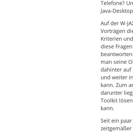
Telefone? U
Java-Deskto
Auf der W-JA
Vorträgen d
Kriterien un
diese Fragen
beantworten.
man seine O
dahinter auf
und weiter i
kann. Zum a
darunter lie
Toolkit löse
kann.
Seit ein paa
zeitgemäßer 