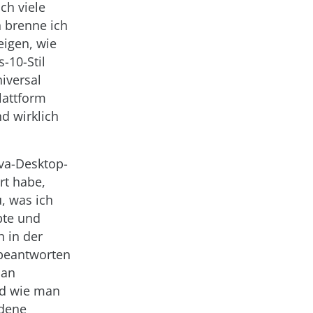
ch viele
n brenne ich
eigen, wie
-10-Stil
iversal
lattform
d wirklich
ava-Desktop-
rt habe,
u, was ich
pte und
h in der
beantworten
man
nd wie man
edene