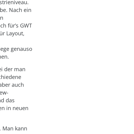
trieniveau.
lbe. Nach ein
un
uch für’s GWT
ür Layout,
Wege genauso
hen.
bei der man
chiedene
 aber auch
iew-
nd das
sen in neuen
g. Man kann