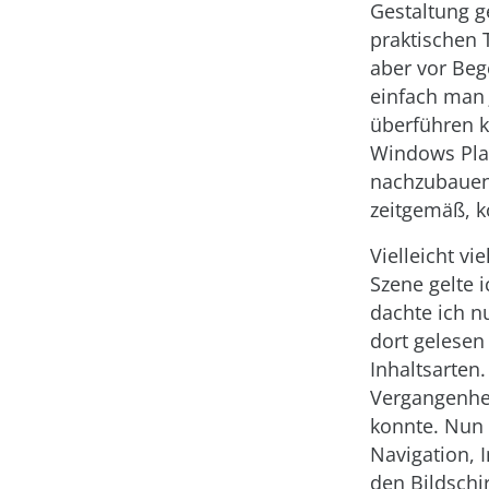
Gestaltung g
praktischen 
aber vor Beg
einfach man 
überführen k
Windows Plat
nachzubauen.
zeitgemäß, k
Vielleicht vi
Szene gelte 
dachte ich n
dort gelese
Inhaltsarten.
Vergangenhe
konnte. Nun 
Navigation, 
den Bildschi