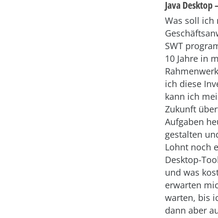
Java Desktop 
Was soll ic
Geschäftsan
SWT program
10 Jahre in
Rahmenwerk 
ich diese In
kann ich mei
Zukunft über
Aufgaben he
gestalten u
Lohnt noch e
Desktop-Tool
und was kost
erwarten mic
warten, bis 
dann aber au