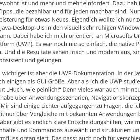
ewohnt ist und mehr und mehr einfordert. Dazu hab i
Tipps, die bezahlbar und für jeden machbar sind. Nu
eisterung für etwas Neues. Eigentlich wollte ich nur z
Java-Desktop-UIs in den visuell sehr ruhigen Windows
ann. Dabei habe ich mich orientiert an Microsofts Un
form (UWP). Es war noch nie so einfach, die native P
 Und die Resultate sehen frisch und modern aus, sin
onsistent und gelungen.
el wichtiger ist aber die UWP-Dokumentation. In der J
ich einigen als GUI-Größe. Aber als ich die UWP studie
ur: „Huch, wie peinlich!“ Denn vieles war auch mir ne
n habe über Anwendungsszenarien, Navigationskonze
 Mir sind einige Lichter aufgegangen zu Fragen, die ic
it nur über Vergleiche mit bekannten Anwendungen 
aber gibt es endlich klare Entscheidungshilfen, wie 
Inhalte und Kommandos auswählt und strukturiert u
rmfluss organisiert. Das passt auch noch für verschi