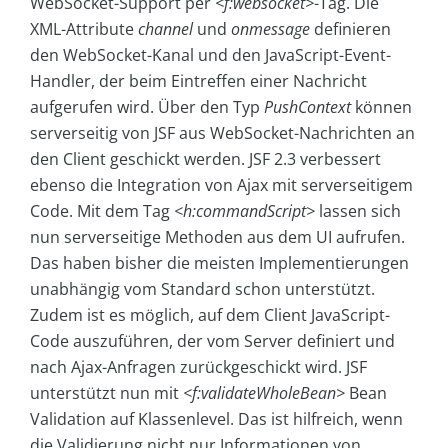
WebSocket-Support per
<f:websocket>
-Tag. Die
XML-Attribute
channel
und
onmessage
definieren
den WebSocket-Kanal und den JavaScript-Event-
Handler, der beim Eintreffen einer Nachricht
aufgerufen wird. Über den Typ
PushContext
können
serverseitig von JSF aus WebSocket-Nachrichten an
den Client geschickt werden. JSF 2.3 verbessert
ebenso die Integration von Ajax mit serverseitigem
Code. Mit dem Tag
<h:commandScript>
lassen sich
nun serverseitige Methoden aus dem UI aufrufen.
Das haben bisher die meisten Implementierungen
unabhängig vom Standard schon unterstützt.
Zudem ist es möglich, auf dem Client JavaScript-
Code auszuführen, der vom Server definiert und
nach Ajax-Anfragen zurückgeschickt wird. JSF
unterstützt nun mit
<f:validateWholeBean>
Bean
Validation auf Klassenlevel. Das ist hilfreich, wenn
die Validierung nicht nur Informationen von