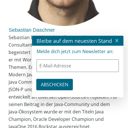
Sebastian Daschner
Sebastian Daschner ist selbstständiger Java
×
Bleibe auf dem neuesten Stand
Consultant und Trainer und programmiert
Melde dich jetzt zum Newsletter an:
begeistert mit Java (EE). Seine Kunden unterstützt
er mit Workshops und Beratung in Enterprise-
Themen. Er ist Autor des Buchs „Architecting
Modern Java EE Applications“. Sebastian nimmt am
Java Community Process teil, ist in den JAX-RS,
JSON-P und Config Expert Groups vertreten und
entwickelt an diversen Open-Source-Projekten. Für
seinen Beitrag in der Java-Community und dem
Java-Ökosystem wurde er mit den Titeln Java
Champion, Oracle Developer Champion und
JavaOne 2016 Rockstar ausgezeichnet.