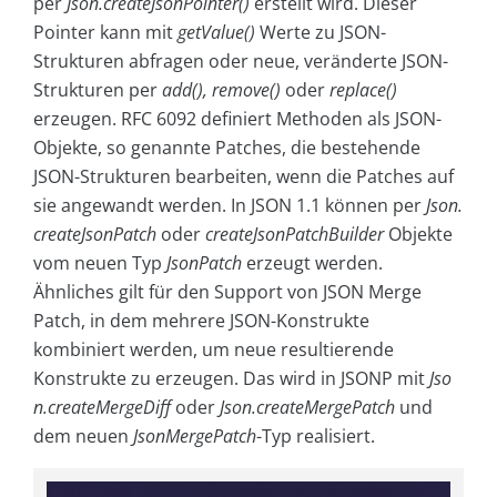
per
Json.createJsonPointer()
erstellt wird. Dieser
Pointer kann mit
getValue()
Werte zu JSON-
Strukturen abfragen oder neue, veränderte JSON-
Strukturen per
add(), remove()
oder
replace()
erzeugen. RFC 6092 definiert Methoden als JSON-
Objekte, so genannte Patches, die bestehende
JSON-Strukturen bearbeiten, wenn die Patches auf
sie angewandt werden. In JSON 1.1 können per
Json.
createJsonPatch
oder
createJsonPatchBuilder
Objekte
vom neuen Typ
JsonPatch
erzeugt werden.
Ähnliches gilt für den Support von JSON Merge
Patch, in dem mehrere JSON-Konstrukte
kombiniert werden, um neue resultierende
Konstrukte zu erzeugen. Das wird in JSONP mit
Jso
n.createMergeDiff
oder
Json.createMergePatch
und
dem neuen
JsonMergePatch
-Typ realisiert.