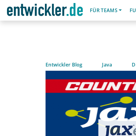
FÜR TEAMS
FU
Entwickler Blog
Java
D