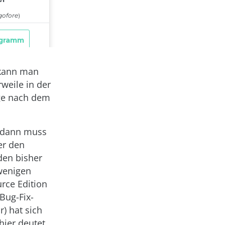
 kann man
rweile in der
rage nach dem
, dann muss
er den
den bisher
wenigen
rce Edition
 Bug-Fix-
) hat sich
hier deutet