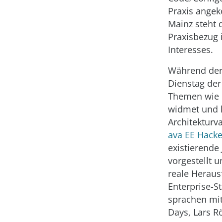
Praxis angek
Mainz steht 
Praxisbezug 
Interesses.
Während der
Dienstag der
Themen wie 
widmet und l
Architekturv
ava EE Hacke
existierende
vorgestellt 
reale Herau
Enterprise-S
sprachen mi
Days, Lars 