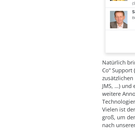
Natürlich br
Co“ Support 
zusätzlichen 
JMS, …) und e
weitere Anno
Technologien
Vielen ist d
groß, um den
nach unseren