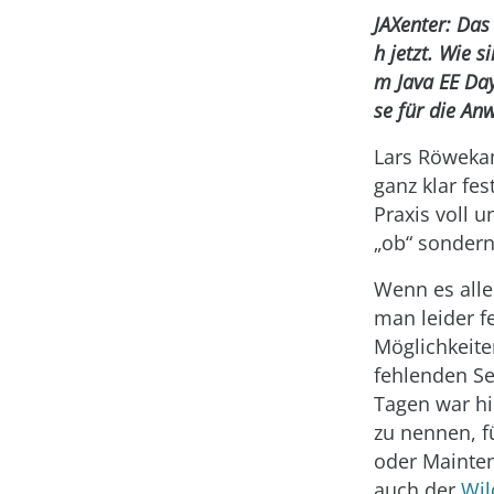
JAXenter: Das 
h jetzt. Wie s
m Java EE Day
se für die An
Lars Röweka
ganz klar fes
Praxis voll u
„ob“ sondern
Wenn es alle
man leider f
Möglichkeite
fehlenden Se
Tagen war hi
zu nennen, fü
oder Mainten
auch der
Wil