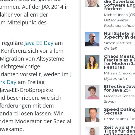
ommen. Auf der JAX 2014 in
daher vor allem der
im Mittelpunkt des
 reguläre
Java EE Day
am
 Konferenz sich vor allem
Migration von Altsysteme
eichtgewichtige
arianten vorstellt, weden im
J
rs Day
am Freitag
 Java-EE-Großprojekte
und beschrieben, wie sich
sforderungen mit dem
tandard lösen lassen. Wir
t dem Moderator der Special
Röwekamp.