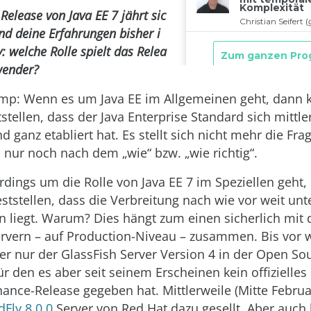
Release von Java EE 7 jährt sic
ind deine Erfahrungen bisher i
: welche Rolle spielt das Relea
wender?
mp: Wenn es um Java EE im Allgemeinen geht, dann
tstellen, dass der Java Enterprise Standard sich mittle
nd ganz etabliert hat. Es stellt sich nicht mehr die F
 nur noch nach dem „wie“ bzw. „wie richtig“.
rdings um die Rolle von Java EE 7 im Speziellen geht
eststellen, dass die Verbreitung nach wie vor weit unt
n liegt. Warum? Dies hängt zum einen sicherlich mit 
rvern – auf Production-Niveau – zusammen. Bis vor 
er nur der GlassFish Server Version 4 in der Open Sou
r den es aber seit seinem Erscheinen kein offizielles
ance-Release gegeben hat. Mittlerweile (Mitte Februar
dFly 8.0.0
Server von Red Hat dazu gesellt. Aber auch 