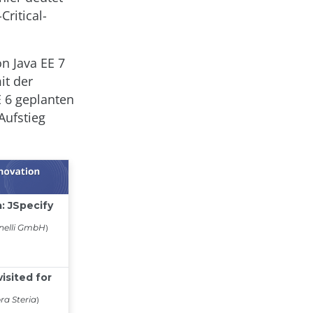
ritical-
n Java EE 7
it der
E 6 geplanten
Aufstieg