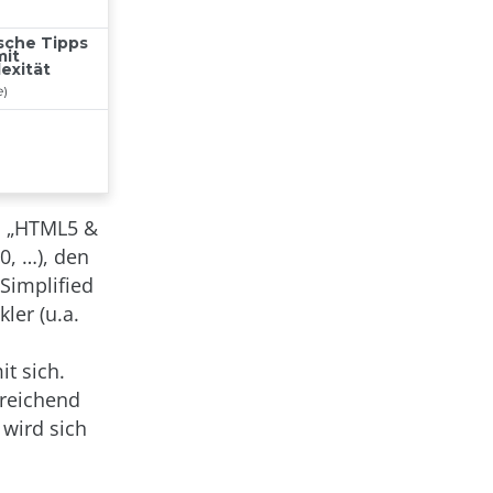
en „HTML5 &
0, …), den
 Simplified
ler (u.a.
t sich.
sreichend
 wird sich