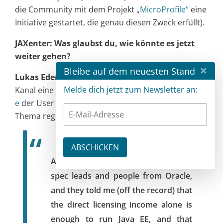
die Community mit dem Projekt „
MicroProfile“
eine
Initiative gestartet, die genau diesen Zweck erfüllt).
JAXenter: Was glaubst du, wie könnte es jetzt
weiter gehen?
×
Bleibe auf dem neuesten Stand
Lukas Eder
: Erst kürzlich gab es auf Reddits
/r/java
-
Melde dich jetzt zum Newsletter an:
Kanal eine interessante Diskussion. Dabei
erwähnt
e
der User
thesystemx
, der dieses
Thema regelmäßig kommentiert:
At last Devoxx I spoke to several
spec leads and people from Oracle,
and they told me (off the record) that
the direct licensing income alone is
enough to run Java EE, and that