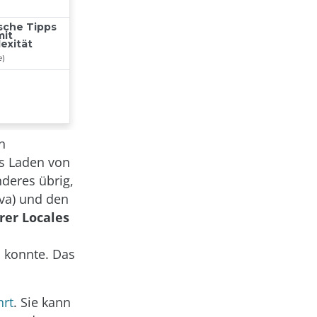
n
s Laden von
deres übrig,
ava) und den
er Locales
 konnte. Das
hrt
. Sie kann