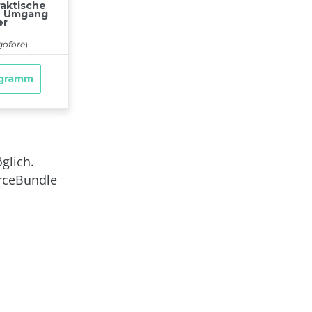
glich.
urceBundle