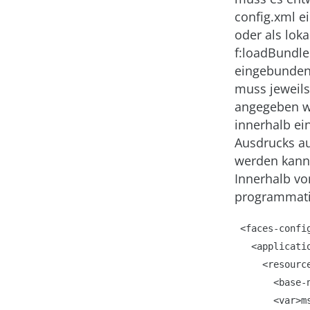
config.xml e
oder als lok
f:loadBundle
eingebunden 
muss jeweil
angegeben w
innerhalb ei
Ausdrucks au
werden kann.
Innerhalb vo
programmatis
<faces-config
  <application>

    <resource-bundle>

      <base-name>com.sample.messages</base-name>

      <var>msg</var>
