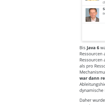
Bis
Java 6
wa
Ressourcen 
Ressourcen a
als pro Ress
Mechanismus
war dann r
Ableitungsh
dynamische H
Daher wurde 