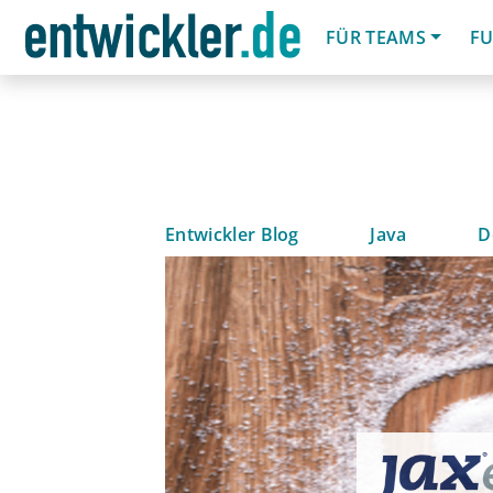
FÜR TEAMS
FU
Entwickler Blog
Java
D