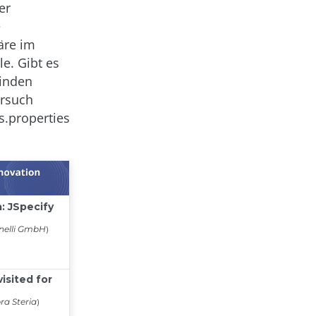
er
e
äre im
e. Gibt es
finden
ersuch
s.properties