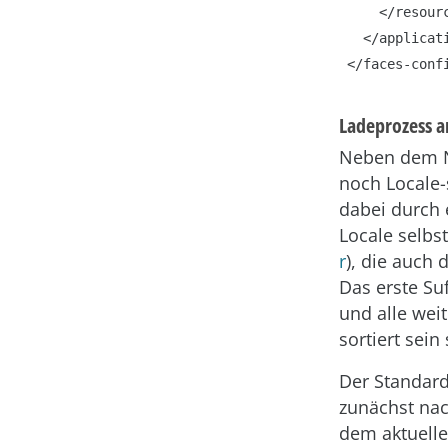
    </resource-bundle>

  </application>

Ladeprozess 
Neben dem Na
noch Locale-
dabei durch 
Locale selbs
r
), die auch 
Das erste Suf
und alle weit
sortiert sein 
Der Standard
zunächst nac
dem aktuelle