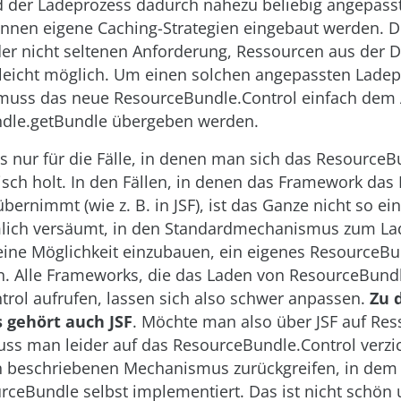
d der Ladeprozess dadurch nahezu beliebig angepass
önnen eigene Caching-Strategien eingebaut werden. D
r nicht seltenen Anforderung, Ressourcen aus der 
o leicht möglich. Um einen solchen angepassten Ladep
muss das neue ResourceBundle.Control einfach dem 
dle.getBundle übergeben werden.
das nur für die Fälle, in denen man sich das Resource
ch holt. In den Fällen, in denen das Framework das
ernimmt (wie z. B. in JSF), ist das Ganze nicht so ein
lich versäumt, in den Standardmechanismus zum La
ine Möglichkeit einzubauen, ein eigenes ResourceBu
. Alle Frameworks, die das Laden von ResourceBund
trol aufrufen, lassen sich also schwer anpassen.
Zu 
gehört auch JSF
. Möchte man also über JSF auf Re
uss man leider auf das ResourceBundle.Control verzi
n beschriebenen Mechanismus zurückgreifen, in dem
rceBundle selbst implementiert. Das ist nicht schön 