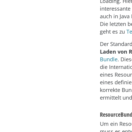
Loading. Hier
interessante 
auch in Java
Die letzten b
geht es zu
Te
Der Standar
Laden von 
Bundle
. Die
die Internat
eines Resour
eines defini
korrekte Bun
ermittelt un
ResourceBundl
Um ein Reso
muss es entw