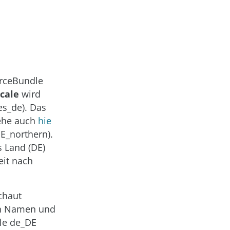
urceBundle
cale
wird
es_de). Das
iehe auch
hie
DE_northern).
s Land (DE)
eit nach
chaut
ten Namen und
ale de_DE