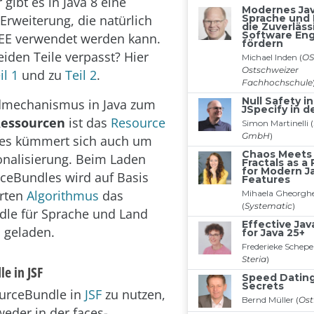
 gibt es in Java 8 eine
Erweiterung, die natürlich
 EE verwendet werden kann.
eiden Teile verpasst? Hier
il 1
und zu
Teil 2
.
dmechanismus in Java zum
Ressourcen
ist das
Resource
ses kümmert sich auch um
ionalisierung. Beim Laden
ceBundles wird auf Basis
erten
Algorithmus
das
dle für Sprache und Land
d geladen.
e in JSF
urceBundle in
JSF
zu nutzen,
eder in der faces-