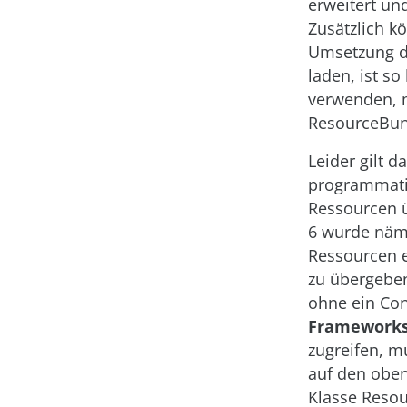
erweitert un
Zusätzlich k
Umsetzung de
laden, ist s
verwenden, 
ResourceBun
Leider gilt 
programmatis
Ressourcen üb
6 wurde näm
Ressourcen e
zu übergeben
ohne ein Con
Frameworks 
zugreifen, m
auf den obe
Klasse Resou