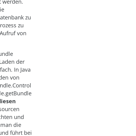
t werden.
ie
Datenbank zu
rozess zu
Aufruf von
Bundle
 Laden der
fach. In Java
den von
ndle.Control
le.getBundle
diesen
ssourcen
chten und
 man die
und führt bei