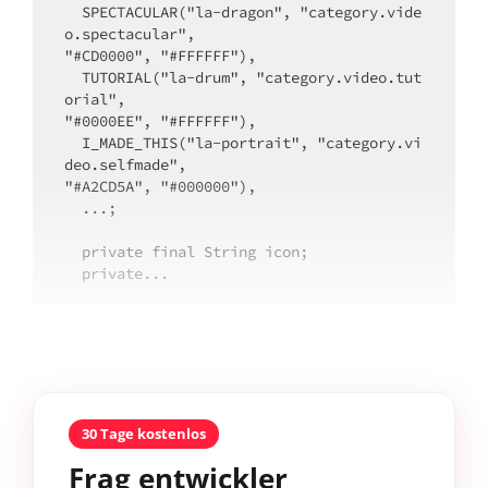
  SPECTACULAR("la-dragon", "category.vide
o.spectacular", 

"#CD0000", "#FFFFFF"),

  TUTORIAL("la-drum", "category.video.tut
orial", 

"#0000EE", "#FFFFFF"),

  I_MADE_THIS("la-portrait", "category.vi
deo.selfmade", 

"#A2CD5A", "#000000"),

  ...;

  private final String icon;

  private...
30 Tage kostenlos
Frag entwickler