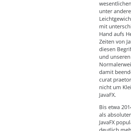
wesentlichen
unter ander
Leichtgewich
mit untersch
Hand aufs He
Zeiten von J
diesen Begri
und unseren 
Normalerwei
damit beend
curat praeto
nicht um Kle
JavaFX.
Bis etwa 201
als absoluter
JavaFX popul
deutlich meh