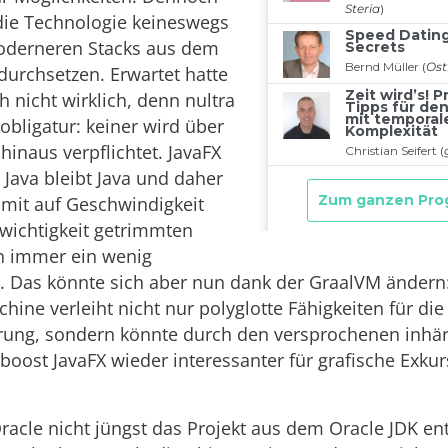
die Technologie keineswegs
oderneren Stacks aus dem
urchsetzen. Erwartet hatte
 nicht wirklich, denn nultra
bligatur: keiner wird über
hinaus verpflichtet. JavaFX
 Java bleibt Java und daher
 mit auf Geschwindigkeit
wichtigkeit getrimmten
n immer ein wenig
t. Das könnte sich aber nun dank der GraalVM ändern
chine verleiht nicht nur polyglotte Fähigkeiten für die
ung, sondern könnte durch den versprochenen inhä
oost JavaFX wieder interessanter für grafische Exku
racle nicht jüngst das Projekt aus dem Oracle JDK en