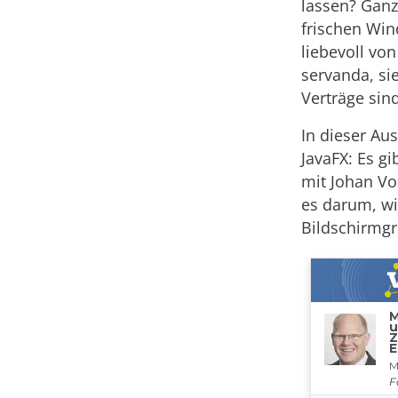
lassen? Ganz
frischen Win
liebevoll vo
servanda, si
Verträge sind
In dieser Au
JavaFX: Es gi
mit Johan Vo
es darum, w
Bildschirmgr