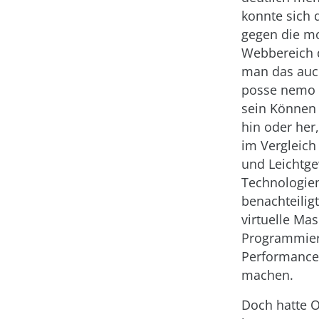
konnte sich 
gegen die m
Webbereich d
man das auch
posse nemo o
sein Können 
hin oder her,
im Vergleich
und Leichtge
Technologie
benachteilig
virtuelle Mas
Programmier
Performanceb
machen.
Doch hatte O