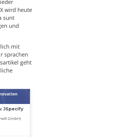
wieder
FX wird heute
a sunt
igen und
.
lich mit
wir sprachen
sartikel geht
liche