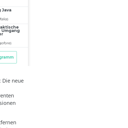
: Die neue
renten
rsionen
tfernen