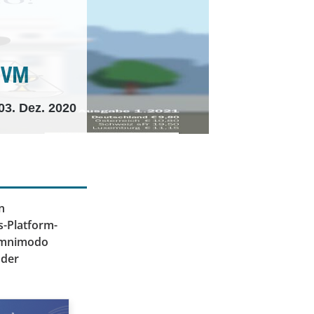
alVM
03. Dez. 2020
n
s-Platform-
 omnimodo
 der