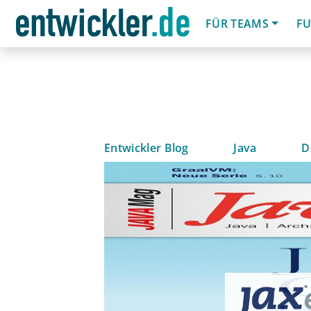
FÜR TEAMS
FU
Entwickler Blog
Java
D