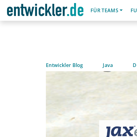
FÜR TEAMS
FU
Entwickler Blog
Java
D