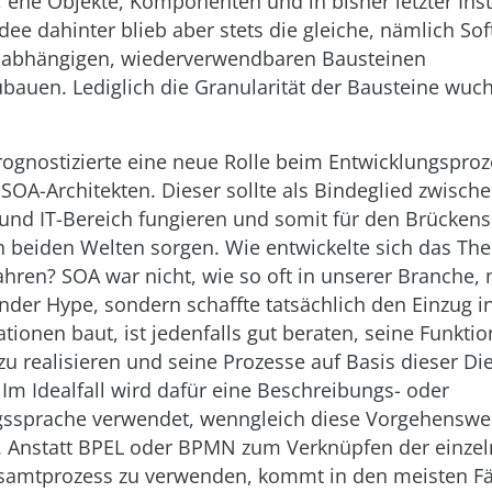
, ehe Objekte, Komponenten und in bisher letzter Ins
Idee dahinter blieb aber stets die gleiche, nämlich So
nabhängigen, wiederverwendbaren Bausteinen
uen. Lediglich die Granularität der Bausteine wuch
prognostizierte eine neue Rolle beim Entwicklungspro
 SOA-Architekten. Dieser sollte als Bindeglied zwisch
und IT-Bereich fungieren und somit für den Brückens
 beiden Welten sorgen. Wie entwickelte sich das Th
ahren? SOA war nicht, wie so oft in unserer Branche, 
der Hype, sondern schaffte tatsächlich den Einzug in
tionen baut, ist jedenfalls gut beraten, seine Funktio
zu realisieren und seine Prozesse auf Basis dieser Di
Im Idealfall wird dafür eine Beschreibungs- oder
gssprache verwendet, wenngleich diese Vorgehenswe
st. Anstatt BPEL oder BPMN zum Verknüpfen der einzel
samtprozess zu verwenden, kommt in den meisten Fä