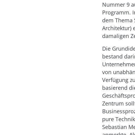
Nummer 9 au
Programm. Im
dem Thema SO
Architektur)
damaligen Ze
Die Grundide
bestand dari
Unternehmen
von unabhän
Verfügung zu
basierend di
Geschäftspro
Zentrum soll
Businessproz
pure Technik
Sebastian Me
anmerkte. Al