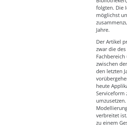
Bibliotheken
folgten. Die 
möglichst u
zusammenzuba
Jahre.
Der Artikel 
zwar die des
Fachbereich 
zwischen den
den letzten J
vorübergehen
heute Applika
Serviceform 
umzusetzen. 
Modellierun
verbreitet i
zu einem Ge