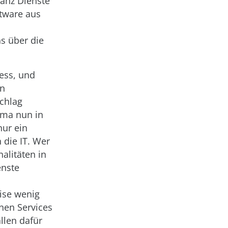
tanz Dienste
ftware aus
s über die
zess, und
en
chlag
ema nun in
nur ein
 die IT. Wer
nalitäten in
enste
ise wenig
nen Services
llen dafür