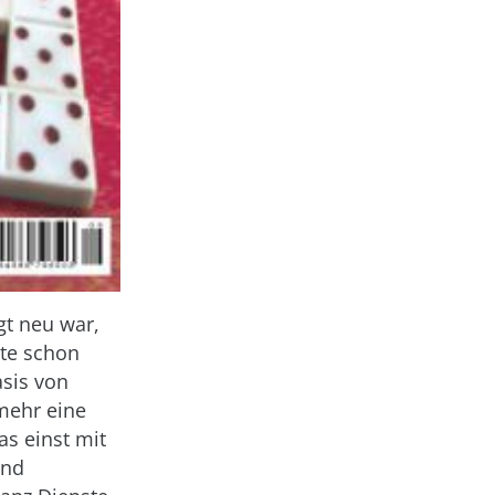
gt neu war,
gte schon
asis von
mehr eine
s einst mit
und