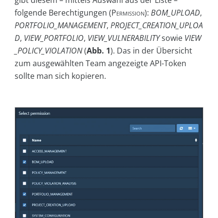
gibt diesem – mittels Auswahl aus der Liste –
folgende Berechtigungen (
Permission
):
BOM_UPLOAD
,
PORTFOLIO_MANAGEMENT
,
PROJECT_CREATION_UPLOA
D
,
VIEW_PORTFOLIO
,
VIEW_VULNERABILITY
sowie
VIEW
_POLICY_VIOLATION
(
Abb. 1
). Das in der Übersicht
zum ausgewählten Team angezeigte API-Token
sollte man sich kopieren.