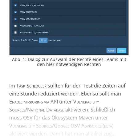
Abb. 1: Dialog zur Auswahl der Rechte eines Teams mit
den hier notwendigen Rechten
Im
Task Scheduler
sollten für den Test die Zeiten auf
eine Stunde reduziert werden. Ebenso sollt man
Enable mirroring via API
unter
Vulnerability
Sources/National Database
aktivieren. Schließlich
muss OSV für das Ökosystem Maven unter
Vulnerability Sources/Google OSV Advisories (beta)
aktiviert werden. Damit hat man alle frei zug...