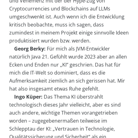
und Vehemenz mit der der Hype-Zug von
Cryptocurrencies und Blockchains auf LLMs
umgeschwenkt ist. Auch wenn ich die Entwicklung
kritisch beobachte, muss ich sagen, dass
zumindest in meinem Projekt einige sinnvolle Ideen
produktisiert wurden bzw. werden.
Georg Berky:
Für mich als JVM-Entwickler
natürlich Java 21. Gefühlt wurde 2023 aber an allen
Ecken und Enden nur „KI“ geschrien. Das hat für
mich die IT-Welt so dominiert, dass es die
Aufmerksamkeit ziemlich an sich gerissen hat. Mir
hat also insgesamt etwas Ruhe gefehlt.
Ingo Küper:
Das Thema KI überstrahlt
technologisch dieses Jahr vielleicht, aber es sind
auch andere, wichtige Themen vorangetrieben
worden – zugegebenermaßen teilweise im
Schlepptau der KI: „Vertrauen in Technologie,
Qualitätssicherung und Sicherheit“ als ein