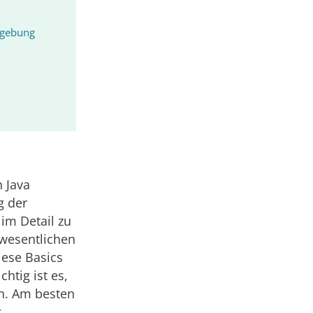
mgebung
 Java
g der
 im Detail zu
 wesentlichen
ese Basics
tig ist es,
en. Am besten
s