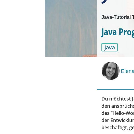
Java-Tutorial 
Java Pro
Java
Elen
Du möchtest Ja
den anspruchsv
des “Hello-Wo
der Entwickl
beschäftigt, g