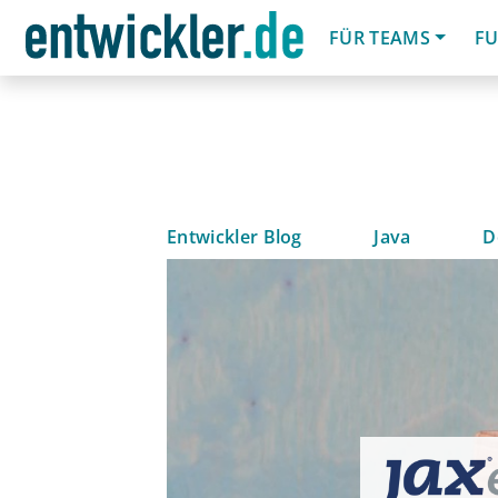
FÜR TEAMS
FU
Entwickler Blog
Java
D