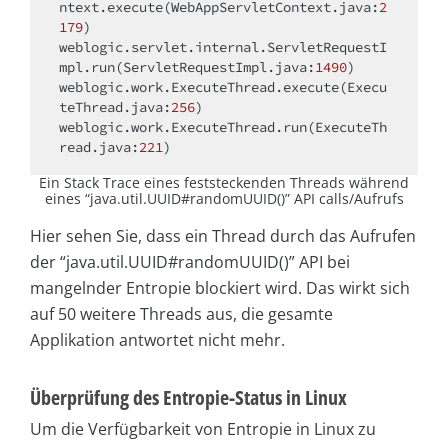
ntext.execute(WebAppServletContext.java:
2
179
)

weblogic.servlet.internal.ServletRequestI
mpl.run(ServletRequestImpl.java:
1490
)

weblogic.work.ExecuteThread.execute(Execu
teThread.java:
256
)

weblogic.work.ExecuteThread.run(ExecuteTh
read.java:
221
Ein Stack Trace eines feststeckenden Threads während
eines “java.util.UUID#randomUUID()” API calls/Aufrufs
Hier sehen Sie, dass ein Thread durch das Aufrufen
der “java.util.UUID#randomUUID()” API bei
mangelnder Entropie blockiert wird. Das wirkt sich
auf 50 weitere Threads aus, die gesamte
Applikation antwortet nicht mehr.
Überprüfung des Entropie-Status in Linux
Um die Verfügbarkeit von Entropie in Linux zu