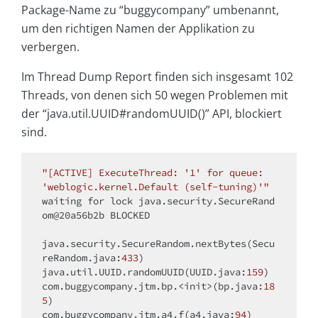
Package-Name zu “buggycompany” umbenannt,
um den richtigen Namen der Applikation zu
verbergen.
Im Thread Dump Report finden sich insgesamt 102
Threads, von denen sich 50 wegen Problemen mit
der “java.util.UUID#randomUUID()” API, blockiert
sind.
"[ACTIVE] ExecuteThread: '1' for queue: 
'weblogic.kernel.Default (self-tuning)'"
waiting 
for
 lock java.security.SecureRand
om@20a56b2b BLOCKED

java.security.SecureRandom.nextBytes(Secu
reRandom.java:
433
)

java.util.UUID.randomUUID(UUID.java:
159
)

com.buggycompany.jtm.bp.<init>(bp.java:
18
5
)

com.buggycompany.jtm.a4.f(a4.java:
94
)
