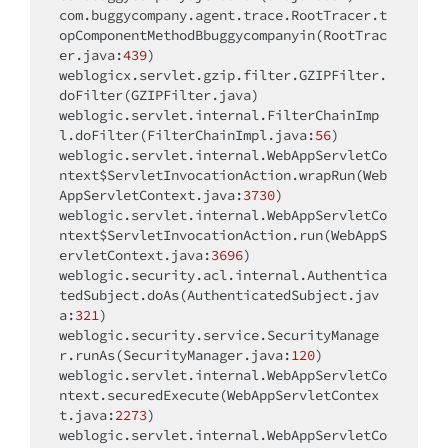
com.buggycompany.agent.trace.RootTracer.t
opComponentMethodBbuggycompanyin(RootTrac
er.java:
439
)

weblogicx.servlet.gzip.filter.GZIPFilter.
doFilter(GZIPFilter.java)

weblogic.servlet.internal.FilterChainImp
l.doFilter(FilterChainImpl.java:
56
)

weblogic.servlet.internal.WebAppServletCo
ntext$ServletInvocationAction.wrapRun(Web
AppServletContext.java:
3730
)

weblogic.servlet.internal.WebAppServletCo
ntext$ServletInvocationAction.run(WebAppS
ervletContext.java:
3696
)

weblogic.security.acl.internal.Authentica
tedSubject.doAs(AuthenticatedSubject.jav
a:
321
)

weblogic.security.service.SecurityManage
r.runAs(SecurityManager.java:
120
)

weblogic.servlet.internal.WebAppServletCo
ntext.securedExecute(WebAppServletContex
t.java:
2273
)

weblogic.servlet.internal.WebAppServletCo