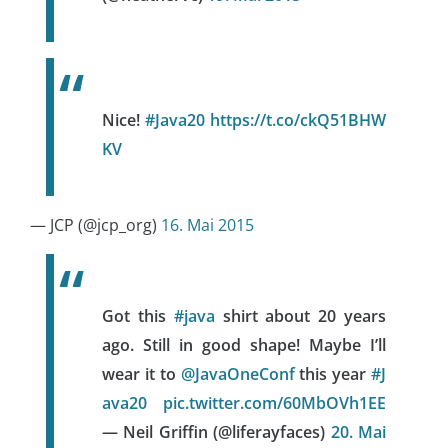
Nice!
#Java20
https://t.co/ckQ51BHW
KV
— JCP (@jcp_org)
16. Mai 2015
Got this
#java
shirt about 20 years
ago. Still in good shape! Maybe I’ll
wear it to
@JavaOneConf
this year
#J
ava20
pic.twitter.com/60MbOVh1EE
— Neil Griffin (@liferayfaces)
20. Mai