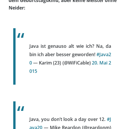
dem Geburtstagskind, aber keine Meister ohne
Neider:
Java ist genauso alt wie ich? Na, da
bin ich aber besser geworden!
#Java2
0
— Karim (23) (@WiFiCable)
20. Mai 2
015
Java, you don’t look a day over 12.
#J
ava20
— Mike Reardon (@reardonm)