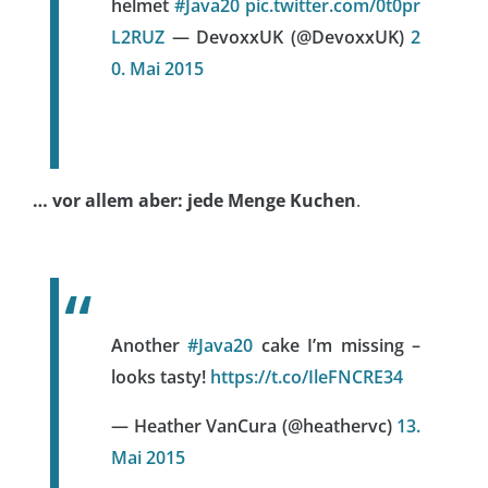
helmet
#Java20
pic.twitter.com/0t0pr
L2RUZ
— DevoxxUK (@DevoxxUK)
2
0. Mai 2015
… vor allem aber: jede Menge Kuchen
.
Another
#Java20
cake I’m missing –
looks tasty!
https://t.co/IleFNCRE34
— Heather VanCura (@heathervc)
13.
Mai 2015