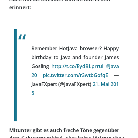
erinnert:
Remember HotJava browser? Happy
birthday to Java and founder James
Gosling
http://t.co/EydBLprruI
#Java
20
pic.twitter.com/r3wtbGofqE
—
JavaFXpert (@JavaFXpert)
21. Mai 201
5
Mitunter gibt es auch freche Töne gegenüber