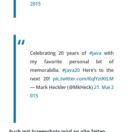
2015
Celebrating 20 years of
#java
with
my favorite personal bit of
memorabilia.
#Java20
Here’s to the
next 20!
pic.twitter.com/KqlYztKtLM
— Mark Heckler (@MkHeck)
21. Mai 2
015
Auch mit Screenshots wird an alte Zeiten