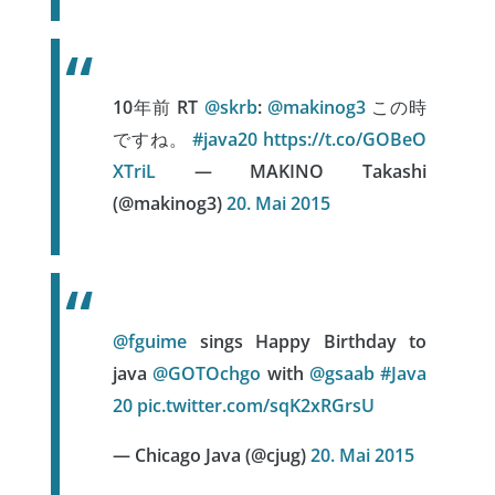
10年前 RT
@skrb
:
@makinog3
この時
ですね。
#java20
https://t.co/GOBeO
XTriL
— MAKINO Takashi
(@makinog3)
20. Mai 2015
@fguime
sings Happy Birthday to
java
@GOTOchgo
with
@gsaab
#Java
20
pic.twitter.com/sqK2xRGrsU
— Chicago Java (@cjug)
20. Mai 2015