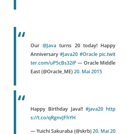
Our
@Java
turns 20 today! Happy
Anniversary
#Java20
#Oracle
pic.twit
ter.com/uP5cBs32iP
— Oracle Middle
East (@Oracle_ME)
20. Mai 2015
Happy Birthday Java!!
#java20
http
s://t.co/qRgnvJFhYH
— Yuichi Sakuraba (@skrb)
20. Mai 20