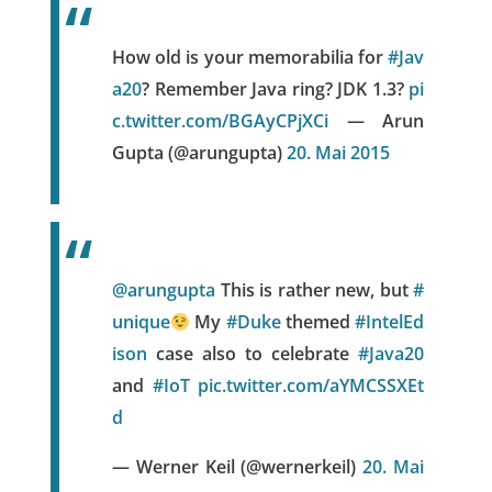
How old is your memorabilia for
#Jav
a20
? Remember Java ring? JDK 1.3?
pi
c.twitter.com/BGAyCPjXCi
— Arun
Gupta (@arungupta)
20. Mai 2015
@arungupta
This is rather new, but
#
unique
My
#Duke
themed
#IntelEd
ison
case also to celebrate
#Java20
and
#IoT
pic.twitter.com/aYMCSSXEt
d
— Werner Keil (@wernerkeil)
20. Mai