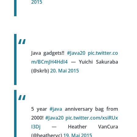
2015
Java gadgets!!
#Java20
pic.twitter.co
m/BCmJH4HdI4
— Yuichi Sakuraba
(@skrb)
20. Mai 2015
5 year
#java
anniversary bag from
2000!
#Java20
pic.twitter.com/xsiRUx
I3Dj
— Heather VanCura
(@heathervc)
19. Mai 2015