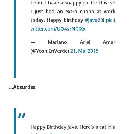
I didn’t have a snappy pic for this, so
I just had an extra cuppa at work
today. Happy birthday
#Java20
!
pic.t
witter.com/UO4srNCJXx
— Mariano Ariel Amar
(@YoshiEnVerde)
21. Mai 2015
…Absurdes,
Happy Birthday Java. Here’s a cat in a