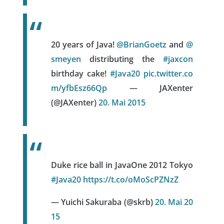
20 years of Java!
@BrianGoetz
and
@
smeyen
distributing the
#jaxcon
birthday cake!
#Java20
pic.twitter.co
m/yfbEsz66Qp
— JAXenter
(@JAXenter)
20. Mai 2015
Duke rice ball in JavaOne 2012 Tokyo
#Java20
https://t.co/oMoScPZNzZ
— Yuichi Sakuraba (@skrb)
20. Mai 20
15