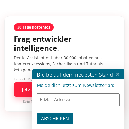
30 Tage kostenlos
Frag entwickler
intelligence.
Der KI-Assistent mit über 30.000 Inhalten aus
Konferenzsessions, Fachartikeln und Tutorials –
kein generisches KI-Wissen.
×
Bleibe auf dem neuesten Stand
Danach 19,90 €/Monat mit entwickler.de BASIC
Melde dich jetzt zum Newsletter an:
Jetzt kostenlos testen
Kein Risiko · jederzeit kündbar