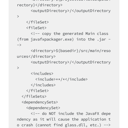
rectory}</directory>

      <outputDirectory>/</outputDirectory
>

    </fileSet>

    <fileSet>

      <!-- copy the generated Main class 
(from javafxpackager.exe) into the .jar -
->

      <directory>${basedir}/src/main/reso
urces</directory>

      <outputDirectory>/</outputDirectory
>

      <includes>

        <include>**/*</include>

      </includes>

    </fileSet>

  </fileSets>

  <dependencySets>

    <dependencySet>

      <!-- do NOT include the JavaFX depe
ndency as it will cause the application t
o crash (cannot find glass.dll, etc.) -->
