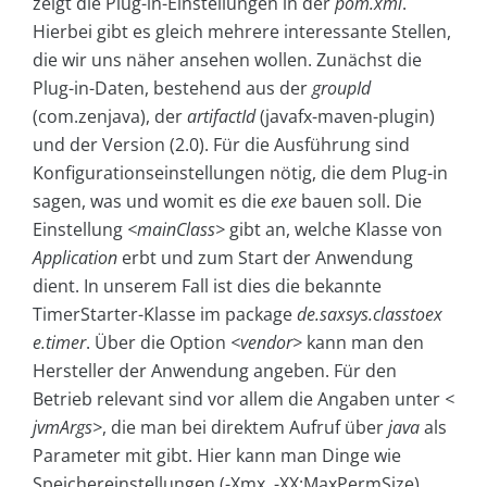
zeigt die Plug-in-Einstellungen in der
pom.xml
.
Hierbei gibt es gleich mehrere interessante Stellen,
die wir uns näher ansehen wollen. Zunächst die
Plug-in-Daten, bestehend aus der
groupId
(com.zenjava), der
artifactId
(javafx-maven-plugin)
und der Version (2.0). Für die Ausführung sind
Konfigurationseinstellungen nötig, die dem Plug-in
sagen, was und womit es die
exe
bauen soll. Die
Einstellung
<mainClass>
gibt an, welche Klasse von
Application
erbt und zum Start der Anwendung
dient. In unserem Fall ist dies die bekannte
TimerStarter-Klasse im package
de.saxsys.classtoex
e.timer
. Über die Option
<vendor>
kann man den
Hersteller der Anwendung angeben. Für den
Betrieb relevant sind vor allem die Angaben unter
<
jvmArgs>
, die man bei direktem Aufruf über
java
als
Parameter mit gibt. Hier kann man Dinge wie
Speichereinstellungen (-Xmx, -XX:MaxPermSize)