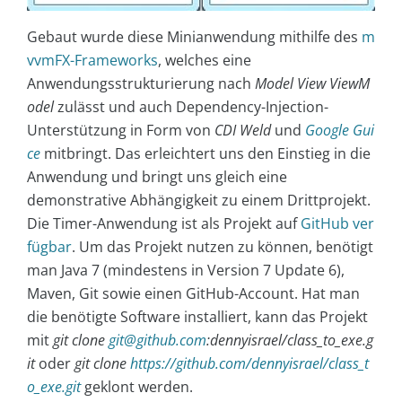
Gebaut wurde diese Minianwendung mithilfe des
m
vvmFX-Frameworks
, welches eine
Anwendungsstrukturierung nach
Model View ViewM
odel
zulässt und auch Dependency-Injection-
Unterstützung in Form von
CDI Weld
und
Google Gui
ce
mitbringt. Das erleichtert uns den Einstieg in die
Anwendung und bringt uns gleich eine
demonstrative Abhängigkeit zu einem Drittprojekt.
Die Timer-Anwendung ist als Projekt auf
GitHub ver
fügbar
. Um das Projekt nutzen zu können, benötigt
man Java 7 (mindestens in Version 7 Update 6),
Maven, Git sowie einen GitHub-Account. Hat man
die benötigte Software installiert, kann das Projekt
mit
git clone
git@github.com
:dennyisrael/class_to_exe.g
it
oder
git clone
https://github.com/dennyisrael/class_t
o_exe.git
geklont werden.