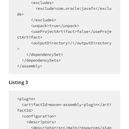
      <excludes>

        <exclude>com.oracle:javafx</exclu
de>

      </excludes>

      <unpack>true</unpack>

      <useProjectArtifact>false</useProje
ctArtifact>

      <outputDirectory>/</outputDirectory
>

    </dependencySet>

  </dependencySets>

Listing 3
<plugin>

  <artifactId>maven-assembly-plugin</arti
factId>

  <configuration>

    <descriptors>

      <descriptor>src/main/resources/stan