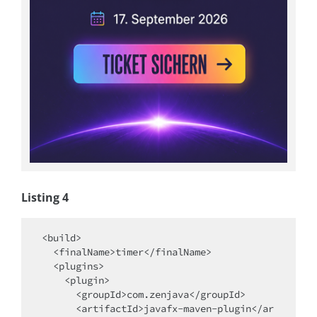
Listing 4
<build>

  <finalName>timer</finalName>

  <plugins>

    <plugin>

      <groupId>com.zenjava</groupId>

      <artifactId>javafx-maven-plugin</ar