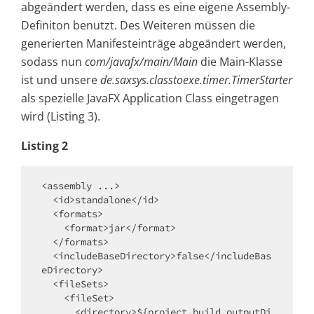
abgeändert werden, dass es eine eigene Assembly-
Definiton benutzt. Des Weiteren müssen die
generierten Manifesteinträge abgeändert werden,
sodass nun
com/javafx/main/Main
die Main-Klasse
ist und unsere
de.saxsys.classtoexe.timer.TimerStarter
als spezielle JavaFX Application Class eingetragen
wird (Listing 3).
Listing 2
<assembly ...>

  <id>standalone</id>

  <formats>

    <format>jar</format>

  </formats>

  <includeBaseDirectory>false</includeBas
eDirectory>

  <fileSets>

    <fileSet>

      <directory>${project.build.outputDi