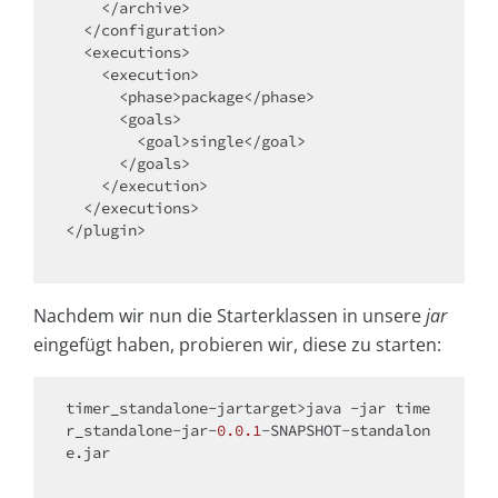
    </archive>

  </configuration>

  <executions>

    <execution>

      <phase>package</phase>

      <goals>

        <goal>single</goal>

      </goals>

    </execution>

  </executions>

</plugin>

Nachdem wir nun die Starterklassen in unsere
jar
eingefügt haben, probieren wir, diese zu starten:
timer_standalone-jartarget>java -jar time
r_standalone-jar-
0.0
.1
-SNAPSHOT-standalon
e.jar
