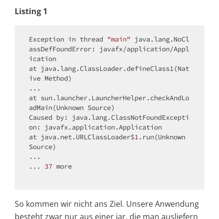
Listing 1
Exception in thread 
"main"
 java.lang.NoCl
assDefFoundError: javafx/application/Appl
ication

at java.lang.ClassLoader.defineClass1(Nat
ive Method)

...

at sun.launcher.LauncherHelper.checkAndLo
adMain(Unknown Source)

Caused by: java.lang.ClassNotFoundExcepti
on: javafx.application.Application

at java.net.URLClassLoader$
1.
run(Unknown 
Source)

...

... 
37
 more

So kommen wir nicht ans Ziel. Unsere Anwendung
besteht zwar nur aus einer jar, die man ausliefern