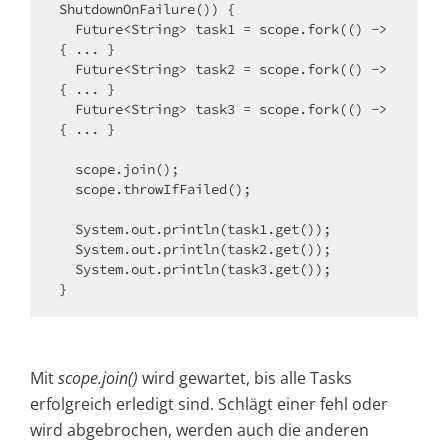
ShutdownOnFailure()) {

  Future<String> task1 = scope.fork(() -> 
{ ... }

  Future<String> task2 = scope.fork(() -> 
{ ... }

  Future<String> task3 = scope.fork(() -> 
{ ... }

  scope.join();

  scope.throwIfFailed();

  System.out.println(task1.get());

  System.out.println(task2.get());

  System.out.println(task3.get());

}
Mit
scope.join()
wird gewartet, bis alle Tasks
erfolgreich erledigt sind. Schlägt einer fehl oder
wird abgebrochen, werden auch die anderen