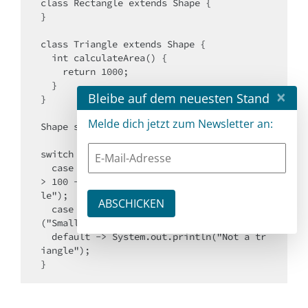
class Rectangle extends Shape {

}

class Triangle extends Shape {

  int calculateArea() {

    return 1000;

  }

×
Bleibe auf dem neuesten Stand
}

Melde dich jetzt zum Newsletter an:
Shape s = new Triangle();

switch (s) {

  case Triangle t when t.calculateArea() 
> 100 -> System.out.println("Large triang
le");

  case Triangle t -> System.out.println
("Small triangle");

  default -> System.out.println("Not a tr
iangle");

}