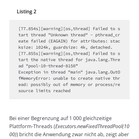
Listing 2
[77.854s][warning][os,thread] Failed to s
tart thread "Unknown thread" - pthread_cr
eate failed (EAGAIN) for attributes: stac
ksize: 1024k, guardsize: 4k, detached.

[77.855s][warning][os,thread] Failed to s
tart the native thread for java.lang.Thre
ad "pool-10-thread-8150”

Exception in thread "main" java.lang.OutO
fMemoryError: unable to create native thr
ead: possibly out of memory or process/re
source limits reached  
Bei einer Begrenzung auf 1 000 gleichzeitige
Plattform-Threads (
Executors.newFixedThreadPool(10
00)
) bricht die Anwendung zwar nicht ab, zeigt aber