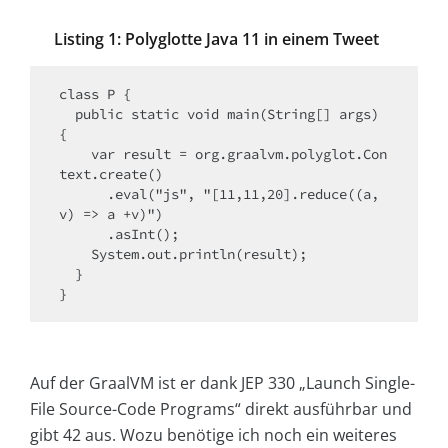
Listing 1: Polyglotte Java 11 in einem Tweet
class P {

  public static void main(String[] args) 
{

    var result = org.graalvm.polyglot.Con
text.create()

      .eval("js", "[11,11,20].reduce((a,
v) => a +v)")

      .asInt();

    System.out.println(result);

  }

Auf der GraalVM ist er dank JEP 330 „Launch Single-
File Source-Code Programs“ direkt ausführbar und
gibt 42 aus. Wozu benötige ich noch ein weiteres