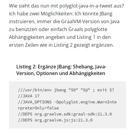
Wie sieht das nun mit polyglot-java-in-a-tweet aus?
Ich habe zwei Möglichkeiten: Ich könnte JBang
instruieren, immer die GraalVM-Version von Java
zu benutzen oder einfach Graals polyglotte
Abhängigkeiten angeben und Listing 1 in den
ersten Zeilen wie in Listing 2 gezeigt ergänzen.
Listing 2: Ergänze JBang: Shebang, Java-
Version, Optionen und Abhängigkeiten
///usr/bin/env jbang "$0" "$@" ; exit $?

//JAVA 17

//JAVA_OPTIONS -Dpolyglot.engine.WarnInte
rpreterOnly=false

//DEPS org.graalvm.sdk:graal-sdk:21.3.0
