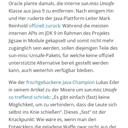
Oracle plante damals, die interne
sun.misc.Unsafe
-
Klasse aus Java 9 zu entfernen. Nach einigem Hin
und Her ruderte der Java-Plattform-Leiter Mark
Reinhold
offiziell zurück
: Während die meisten
internen APIs im JDK 9 im Rahmen des Projekts
Jigsaw in Module gekapselt und somit nicht mehr
zugänglich sein werden, sollen diejenigen Teile des
sun-misc-Unsafe-Pakets, für welche keine offiziell
unterstützte Alternative bereit gestellt werden
kann, auch weiterhin verfügbar bleiben.
Wie der
frischgebackene Java-Champion
Lukas Eder
in seinem Artikel zu der Misere um
sun.misc.Unsafe
so treffend schrieb
: „Es gibt einfach (fast) keine
Möglichkeit, um zu verhindern, dass die Leute sich
selbst ins Knie schießen“. Dieses „fast“ ist der
Knackpunkt: Wie wäre es, wenn man den
Entwicklern die geladene Waffe zwar nicht aus der