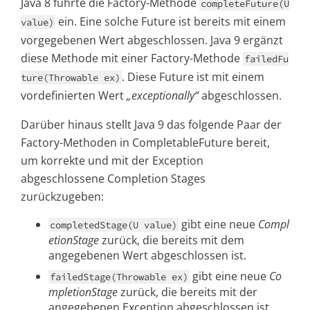
Java 8 führte die Factory-Methode
completeFuture(U
ein. Eine solche Future ist bereits mit einem
value)
vorgegebenen Wert abgeschlossen. Java 9 ergänzt
diese Methode mit einer Factory-Methode
failedFu
. Diese Future ist mit einem
ture(Throwable ex)
vordefinierten Wert
„exceptionally“
abgeschlossen.
Darüber hinaus stellt Java 9 das folgende Paar der
Factory-Methoden in CompletableFuture bereit,
um korrekte und mit der Exception
abgeschlossene Completion Stages
zurückzugeben:
gibt eine neue
Compl
completedStage(U value)
etionStage
zurück, die bereits mit dem
angegebenen Wert abgeschlossen ist.
gibt eine neue
Co
failedStage(Throwable ex)
mpletionStage
zurück, die bereits mit der
angegebenen Exception abgeschlossen ist