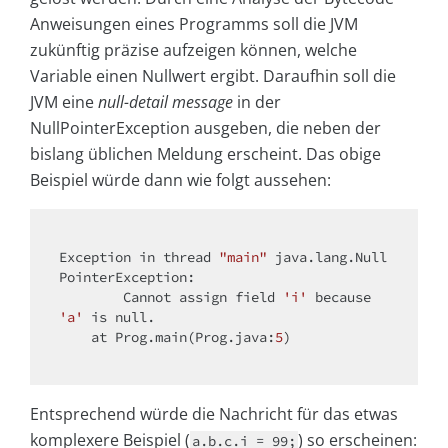
Anweisungen eines Programms soll die JVM
zukünftig präzise aufzeigen können, welche
Variable einen Nullwert ergibt. Daraufhin soll die
JVM eine
null-detail message
in der
NullPointerException ausgeben, die neben der
bislang üblichen Meldung erscheint. Das obige
Beispiel würde dann wie folgt aussehen:
Exception in thread 
"main"
 java.lang.Null
PointerException: 

        Cannot assign field 
'i'
 because 
'a'
 is 
null
.

    at Prog.main(Prog.java:
5
)

Entsprechend würde die Nachricht für das etwas
komplexere Beispiel (
) so erscheinen:
a.b.c.i = 99;