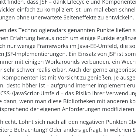
nkt finden, dass JSF – dank Lifecycle und Komponent
wickler einfach zu kompliziert ist, um mal eben schnel
gen ohne unerwartete Seiteneffekte zu entwickeln.
n des Technologieradars genannten Punkte ließen s
nen Erfahrung heraus noch um einige Punkte ergänzen
ch nur wenige Frameworks im Java-EE-Umfeld, die so
en JSF-Implementierungen. Ein Einsatz von JSF ist somi
immer mit einigen Workarounds verbunden, ein Wech
ur sehr schwer realisierbar. Auch der gerne angepries
y-Komponenten ist mit Vorsicht zu genießen. Je ausger
 desto höher ist – aufgrund interner Implementieru
 CSS-/JavaScript-Umfeld – das Risiko ihrer Verwendung
e dann, wenn man diese Bibliotheken mit anderen k
tsprechend der eigenen Anforderungen modifizieren
chlecht. Lohnt sich nach all den negativen Punkten ü
itere Betrachtung? Oder anders gefragt: In welchen 