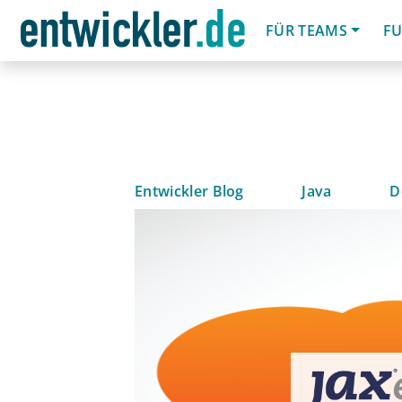
FÜR TEAMS
FU
Entwickler Blog
Java
D