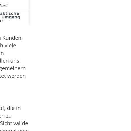
n Kunden,
h viele
en
llen uns
llgemeinern
htet werden
f, die in
en zu
icht valide
 einmal eine