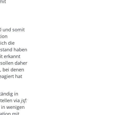
mit
.0 und somit
tion
sich die
bestand haben
it erkannt
sollen daher
, bei denen
agiert hat
ändig in
tellen via
jsf:
h in wenigen
ation mit