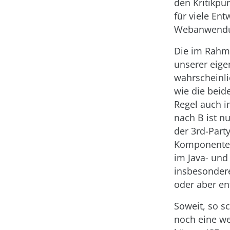
den Kritikpu
für viele Ent
Webanwendun
Die im Rahme
unserer eige
wahrscheinli
wie die beid
Regel auch 
nach B ist n
der 3rd-Part
Komponenten,
im Java- und
insbesonder
oder aber en
Soweit, so s
noch eine we