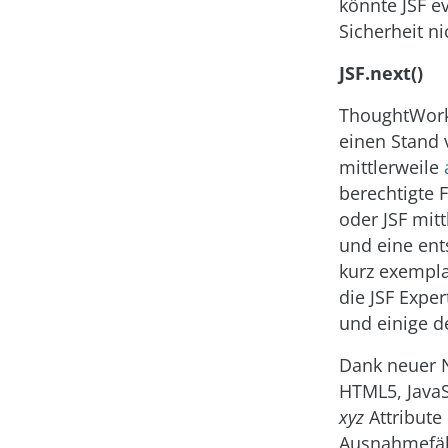
könnte JSF e
Sicherheit ni
JSF.next()
ThoughtWorks
einen Stand 
mittlerweile
berechtigte 
oder JSF mitt
und eine ent
kurz exempla
die JSF Expe
und einige d
Dank neuer 
HTML5, JavaS
xyz
Attribute
Ausnahmefäll