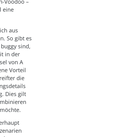
en-Voodoo –
l eine
ich aus
. So gibt es
 buggy sind,
t in der
sel von A
ene Vorteil
eifter die
ngsdetails
. Dies gilt
ombinieren
 möchte.
berhaupt
Szenarien