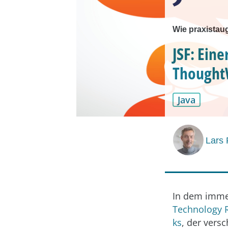
Wie praxistau
JSF: Ein
Thought
Java
Lars
In dem imme
Technology 
ks
, der vers