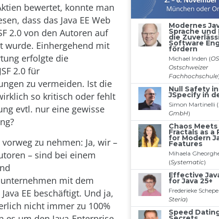
Aktien bewertet, konnte man
esen, dass das Java EE Web
F 2.0 von den Autoren auf
zt wurde. Einhergehend mit
tung erfolgte die
SF 2.0 für
gen zu vermeiden. Ist die
wirklich so kritisch oder fehlt
ung evtl. nur eine gewisse
ung?
 vorweg zu nehmen: Ja, wir –
utoren – sind bei einem
und
sunternehmen mit dem
Java EE beschäftigt. Und ja,
herlich nicht immer zu 100%
n es um den Java-Enterprise-