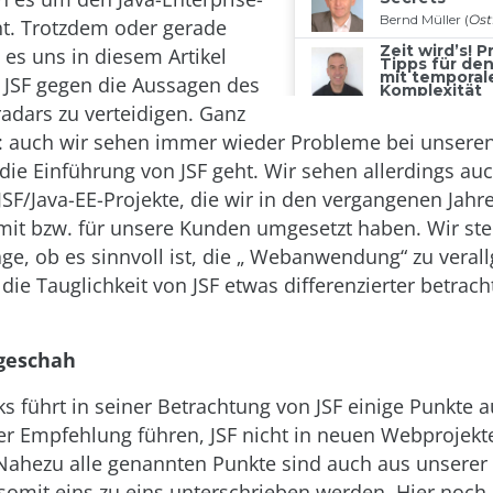
t. Trotzdem oder gerade
 es uns in diesem Artikel
 JSF gegen die Aussagen des
adars zu verteidigen. Ganz
: auch wir sehen immer wieder Probleme bei unsere
ie Einführung von JSF geht. Wir sehen allerdings auc
JSF/Java-EE-Projekte, die wir in den vergangenen Jahr
t bzw. für unsere Kunden umgesetzt haben. Wir ste
age, ob es sinnvoll ist, die „ Webanwendung“ zu vera
 die Tauglichkeit von JSF etwas differenzierter betrac
geschah
 führt in seiner Betrachtung von JSF einige Punkte au
 Empfehlung führen, JSF nicht in neuen Webprojekt
ahezu alle genannten Punkte sind auch aus unserer S
omit eins zu eins unterschrieben werden. Hier noch