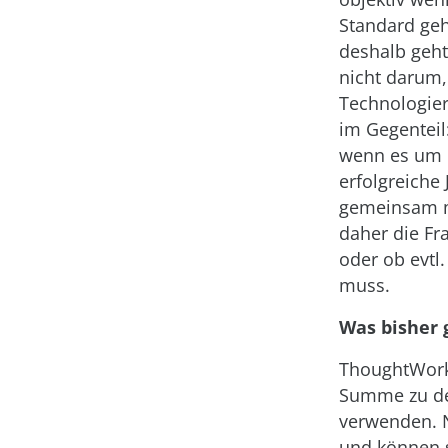
Standard geh
deshalb geht
nicht darum,
Technologier
im Gegenteil
wenn es um d
erfolgreiche 
gemeinsam mi
daher die Fr
oder ob evtl.
muss.
Was bisher 
ThoughtWorks
Summe zu der
verwenden. N
und können s