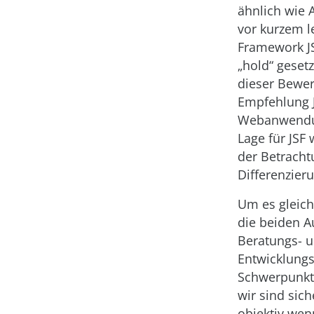
ähnlich wie 
vor kurzem l
Framework JS
„hold“ geset
dieser Bewer
Empfehlung J
Webanwendun
Lage für JSF 
der Betracht
Differenzier
Um es gleich
die beiden A
Beratungs- 
Entwicklung
Schwerpunkt 
wir sind sic
objektiv wen