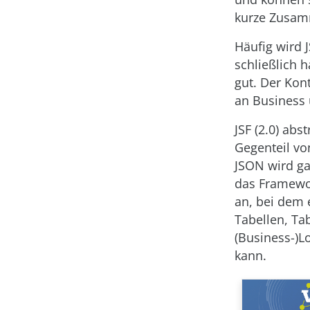
kurze Zusam
Häufig wird J
schließlich 
gut. Der Ko
an Business 
JSF (2.0) ab
Gegenteil v
JSON wird ga
das Framewo
an, bei dem 
Tabellen, Ta
(Business-)L
kann.