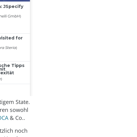
tigem State.
eren sowohl
OCA
& Co..
tzlich noch