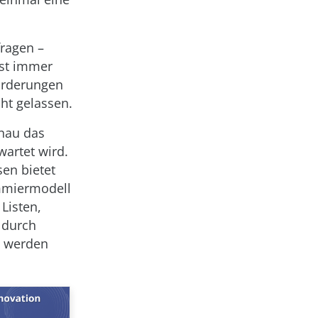
fragen –
ist immer
orderungen
ht gelassen.
enau das
artet wird.
sen bietet
mmiermodell
Listen,
 durch
t werden