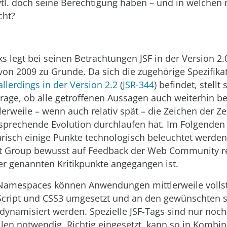
vtl. doch seine Berechtigung haben – und in welchen 
cht?
 legt bei seinen Betrachtungen JSF in der Version 2
von 2009 zu Grunde. Da sich die zugehörige Spezifika
allerdings in der Version 2.2
(
JSR-344
) befindet, stellt 
Frage, ob alle getroffenen Aussagen auch weiterhin 
lerweile – wenn auch relativ spät – die Zeichen der Ze
sprechende Evolution durchlaufen hat. Im Folgenden 
risch einige Punkte technologisch beleuchtet werden
rt Group bewusst auf Feedback der Web Community re
er genannten Kritikpunkte angegangen ist.
Namespaces können Anwendungen mittlerweile vollst
cript und CSS3 umgesetzt und an den gewünschten s
 dynamisiert werden. Spezielle JSF-Tags sind nur noc
en notwendig. Richtig eingesetzt, kann so in Kombin