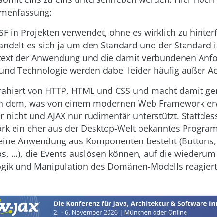
menfassung:
SF in Projekten verwendet, ohne es wirklich zu hinter
handelt es sich ja um den Standard und der Standard 
ntext der Anwendung und die damit verbundenen Anf
und Technologie werden dabei leider häufig außer Ac
strahiert von HTTP, HTML und CSS und macht damit g
on dem, was von einem modernen Web Framework erw
r nicht und AJAX nur rudimentär unterstützt. Stattdes
rk ein eher aus der Desktop-Welt bekanntes Progra
eine Anwendung aus Komponenten besteht (Buttons, 
bs, …), die Events auslösen können, auf die wiederum
ogik und Manipulation des Domänen-Modells reagier