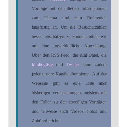
Vorträge mit detaillierten Informationen
zum Thema und zum Referenten
langfristig an. Um die Besucherzahlen
besser abschätzen zu können, bitten wir
um eine unverbindliche Anmeldung.
Über den RSS-Feed, die iCal-Datei, die
Mailingliste
und
Twitter
kann zudem
jeder unsere Kanäle abonnieren. Auf der
Webseite gibt es eine Liste aller
bisherigen Veranstaltungen, meistens mit
den Folien zu den jeweiligen Vorträgen
und teilweise auch Videos, Fotos und
Zuhörerberichte.