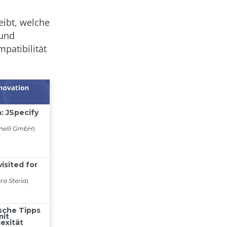
eibt, welche
 und
patibilität