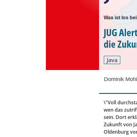
Was ist los b
JUG Aler
die Zuku
Java
Dominik Mohi
\"Voll durchst
wen das zutri
sein. Dort er
Zukunft von Ja
Oldenburg vor