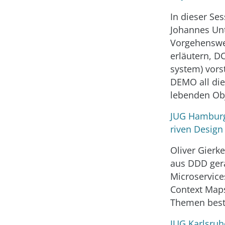
In dieser Se
Johannes Unt
Vorgehenswe
erläutern, D
system) vors
DEMO all die
lebenden Obj
JUG Hamburg
riven Design
Oliver Gierke
aus DDD ger
Microservice
Context Maps
Themen beste
JUG Karlsruh