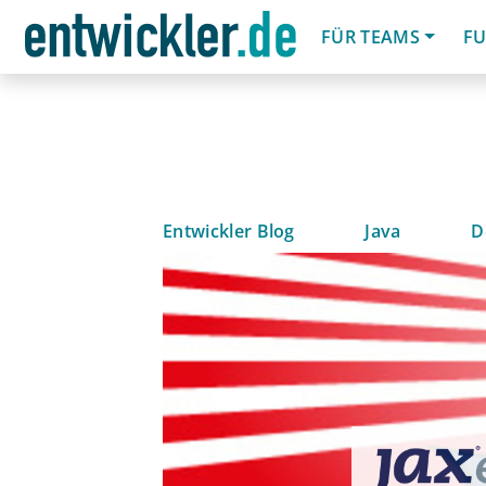
FÜR TEAMS
FU
Entwickler Blog
Java
D