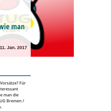
d wie man
11. Jan. 2017
 Vorsätze? Für
nteressant
ie man die
 JUG Bremen /
.