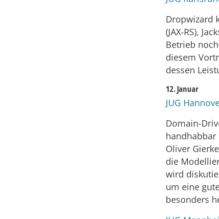
Dropwizard k
(JAX-RS), Ja
Betrieb noch
diesem Vortr
dessen Leis
12. Januar
JUG Hannove
Domain-Drive
handhabbar z
Oliver Gierk
die Modelli
wird diskuti
um eine gute
besonders he