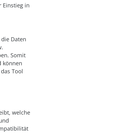
 Einstieg in
 die Daten
w.
ben. Somit
d können
 das Tool
eibt, welche
 und
patibilität