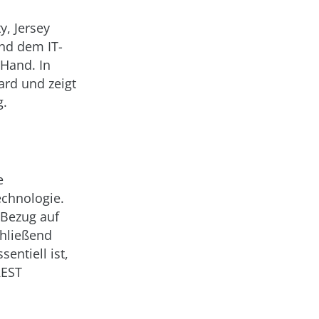
, Jersey
und dem IT-
 Hand. In
ard und zeigt
g.
e
echnologie.
 Bezug auf
hließend
entiell ist,
REST