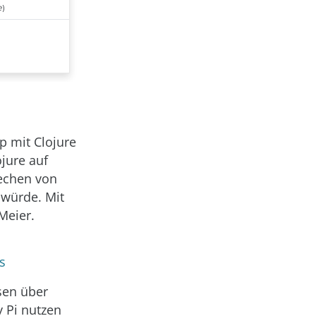
 mit Clojure
ojure auf
rechen von
n würde. Mit
Meier.
s
sen über
 Pi nutzen