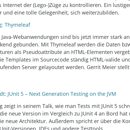
Internet der (Lego-)Züge zu kontrollieren. Ein lustiger
r und eine tolle Gelegenheit, sich weiterzubilden.
: Thymeleaf
 Java-Webanwendungen sind bis jetzt immer stark an
kend gebunden. Mit Thymeleaf werden die Daten bz
kturen als Pseudoattribute an HTML-Elementen verge
die Templates im Sourcecode ständig HTML-valide un
ufenden Server gelayoutet werden. Gerrit Meier stellt
t: JUnit 5 – Next Generation Testing on the JVM
g zeigt in seinem Talk, wie man Tests mit JUnit 5 schr
ie neue Version im Vergleich zu JUnit 4 an Bord hat
die neue Architektur. Außerdem spricht er über die Kom
JUnit-Versionen, IDEs und andere Testtools.