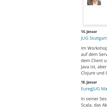
14. Januar
JUG Stuttgar
Im Workshop
auf dem Serve
dem Client u
Java ist, abe
Clojure und 
18. Januar
EuregJUG Maa
In seiner Se
Scala, das 