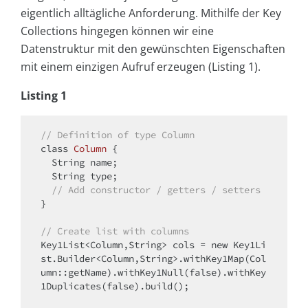
eigentlich alltägliche Anforderung. Mithilfe der Key
Collections hingegen können wir eine
Datenstruktur mit den gewünschten Eigenschaften
mit einem einzigen Aufruf erzeugen (Listing 1).
Listing 1
// Definition of type Column
class
Column
{

  String name;

  String type;

// Add constructor / getters / setters
}

// Create list with columns
Key1List<Column,String> cols = 
new
 Key1Li
st.Builder<Column,String>.withKey1Map(Col
umn::getName).withKey1Null(
false
).withKey
1Duplicates(
false
).build();
