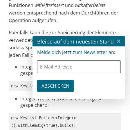
Funktionen
withAfterInsert
und
withAfterDelete
werden entsprechend nach dem Durchführen der
Operation aufgerufen.
Ebenfalls kann die zur Speicherung der Elemente
×
verwendete Datenstruktur angepasst werden,
Bleibe auf dem neuesten Stand
sodass Speicherverbrauch und Performance für
Melde dich jetzt zum Newsletter an:
jeden Fall optimiert werden können:
Integer-Werte werden in einer GapList
gespeichert:
new KeyList.Builder<Integer>().build()
Integer-Werte werden in einer BigList
gespeichert:
new KeyList.Builder<Integer>
().withElemBig(true).build()