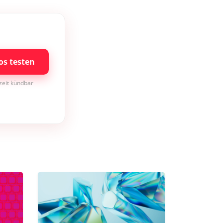
os testen
rzeit kündbar