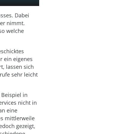
usses. Dabei
ver nimmt.
lso welche
eschicktes
r ein eigenes
t, lassen sich
ufe sehr leicht
 Beispiel in
rvices nicht in
 an eine
s mittlerweile
edoch gezeigt,
rschiedene