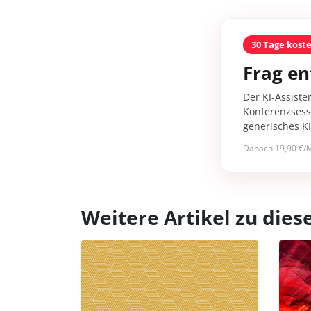
30 Tage kost
Frag en
Der KI-Assiste
Konferenzsessi
generisches K
Danach 19,90 €/M
Weitere Artikel zu di