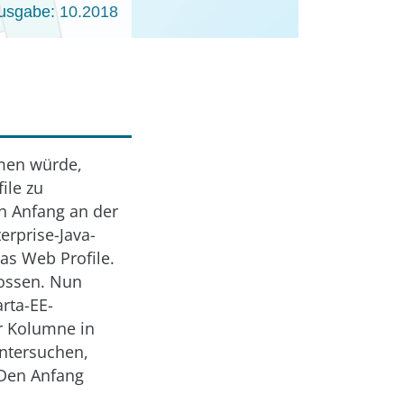
usgabe: 10.2018
hmen würde,
ile zu
on Anfang an der
erprise-Java-
das Web Profile.
lossen. Nun
arta-EE-
r Kolumne in
untersuchen,
 Den Anfang