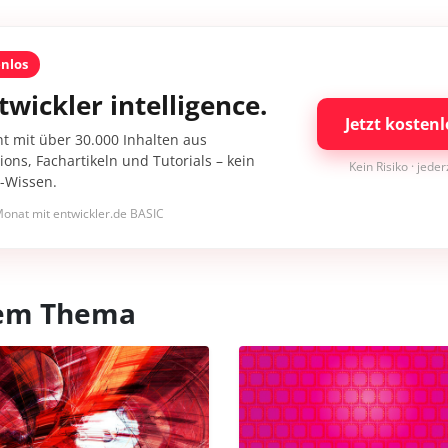
enlos
twickler intelligence.
Jetzt kostenl
nt mit über 30.000 Inhalten aus
ons, Fachartikeln und Tutorials – kein
Kein Risiko · jede
I-Wissen.
onat mit entwickler.de BASIC
esem Thema