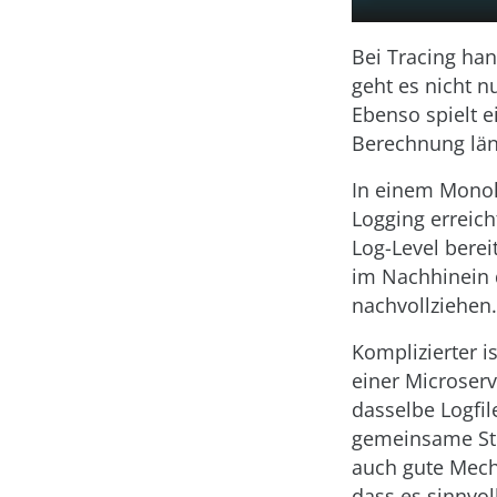
Bei Tracing ha
geht es nicht 
Ebenso spielt e
Berechnung läng
In einem Monol
Logging erreic
Log-Level bereit
im Nachhinein 
nachvollziehen.
Komplizierter i
einer Microserv
dasselbe Logfil
gemeinsame Ste
auch gute Mecha
dass es sinnvol