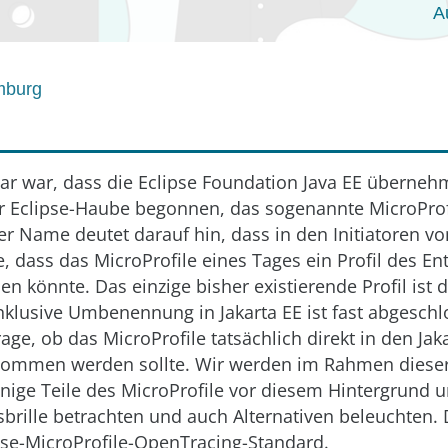
A
mburg
lar war, dass die Eclipse Foundation Java EE überne
r Eclipse-Haube begonnen, das sogenannte MicroProf
Der Name deutet darauf hin, dass in den Initiatoren v
 dass das MicroProfile eines Tages ein Profil des Ent
n könnte. Das einzige bisher existierende Profil ist 
nklusive Umbenennung in Jakarta EE ist fast abgesch
Frage, ob das MicroProfile tatsächlich direkt in den Jak
nommen werden sollte. Wir werden im Rahmen diese
inige Teile des MicroProfile vor diesem Hintergrund 
sbrille betrachten und auch Alternativen beleuchten.
pse-MicroProfile-OpenTracing-Standard.