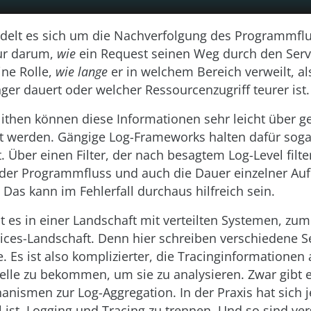
ndelt es sich um die Nachverfolgung des Programmfl
nur darum,
wie
ein Request seinen Weg durch den Ser
ine Rolle,
wie lange
er in welchem Bereich verweilt, a
er dauert oder welcher Ressourcenzugriff teurer ist.
ithen können diese Informationen sehr leicht über g
ht werden. Gängige Log-Frameworks halten dafür soga
. Über einen Filter, der nach besagtem Log-Level filter
der Programmfluss und auch die Dauer einzelner Aufr
 Das kann im Fehlerfall durchaus hilfreich sein.
st es in einer Landschaft mit verteilten Systemen, zum
ices-Landschaft. Denn hier schreiben verschiedene Se
e. Es ist also komplizierter, die Tracinginformationen
lle zu bekommen, um sie zu analysieren. Zwar gibt e
nismen zur Log-Aggregation. In der Praxis hat sich j
l ist, Logging und Tracing zu trennen. Und so sind ve