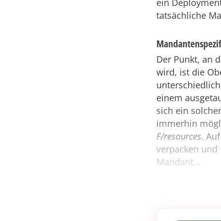
ein Deployment?
tatsächliche M
Mandantenspezif
Der Punkt, an 
wird, ist die 
unterschiedlich
einem ausgetau
sich ein solche
immerhin mögli
F/resources
. Au
verpacken und 
Mandant...