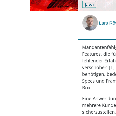
Java
Lars R
Mandantenfähigk
Features, die f
fehlender Erfah
verschoben [1].
benötigen, bed
Specs und Fram
Box.
Eine Anwendung 
mehrere Kunden
sicherzustelle