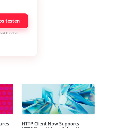
os testen
rzeit kündbar
ures –
HTTP Client Now Supports