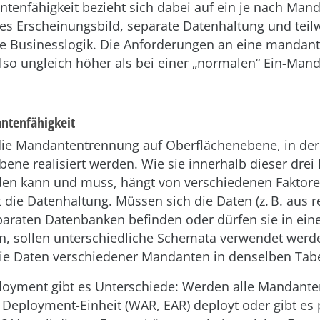
tenfähigkeit bezieht sich dabei auf ein je nach Man
es Erscheinungsbild, separate Datenhaltung und teil
he Businesslogik. Die Anforderungen an eine mandan
lso ungleich höher als bei einer „normalen“ Ein-Man
ntenfähigkeit
die Mandantentrennung auf Oberflächenebene, in der
ene realisiert werden. Wie sie innerhalb dieser drei
en kann und muss, hängt von verschiedenen Faktore
t die Datenhaltung. Müssen sich die Daten (z. B. aus r
paraten Datenbanken befinden oder dürfen sie in ein
n, sollen unterschiedliche Schemata verwendet werd
die Daten verschiedener Mandanten in denselben Tab
oyment gibt es Unterschiede: Werden alle Mandant
r Deployment-Einheit (WAR, EAR) deployt oder gibt es