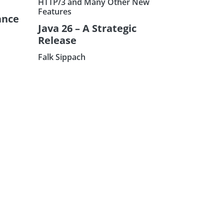
HTTP/3 and Many Other New
Features
ance
Java 26 – A Strategic
Release
Falk Sippach