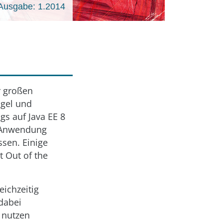
Ausgabe: 1.2014
r großen
ngel und
gs auf Java EE 8
er Anwendung
sen. Einige
 Out of the
eichzeitig
dabei
 nutzen