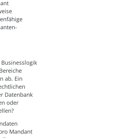
dant
weise
tenfähige
danten-
 Businesslogik
 Bereiche
n ab. Ein
echtlichen
er Datenbank
en oder
ellen?
endaten
 pro Mandant