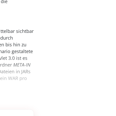
 die
telbar sichtbar
 durch
n bis hin zu
ario gestaltete
et 3.0 ist es
Ordner
META-IN
ateien in JARs
(ein WAR pro