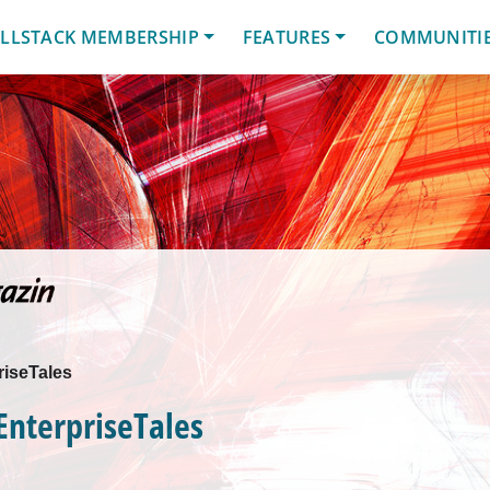
LLSTACK MEMBERSHIP
FEATURES
COMMUNITI
riseTales
EnterpriseTales