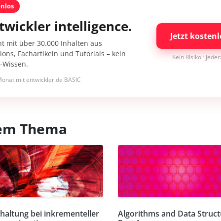
enlos
twickler intelligence.
Jetzt kostenl
nt mit über 30.000 Inhalten aus
ons, Fachartikeln und Tutorials – kein
Kein Risiko · jede
I-Wissen.
onat mit entwickler.de BASIC
esem Thema
haltung bei inkrementeller
Algorithms and Data Struct