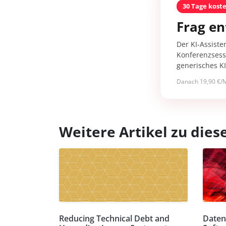
30 Tage kost
Frag en
Der KI-Assiste
Konferenzsessi
generisches K
Danach 19,90 €/M
Weitere Artikel zu di
Reducing Technical Debt and
Daten