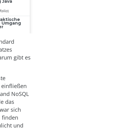
andard
atzes
Warum gibt es
ste
 einfließen
stand NoSQL
de das
war sich
 finden
ulicht und