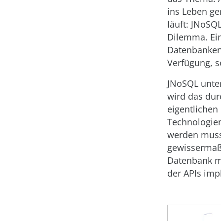
ins Leben ge
läuft: JNoSQ
Dilemma. Ein
Datenbanken,
Verfügung, 
JNoSQL unter
wird das dur
eigentlichen 
Technologien
werden muss,
gewissermaß
Datenbank me
der APIs imp