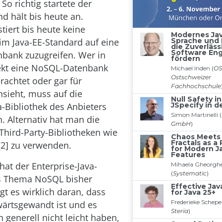
 So richtig startete der
d hält bis heute an.
tiert bis heute keine
 im Java-EE-Standard auf eine
bank zuzugreifen. Wer in
ekt eine NoSQL-Datenbank
erachtet oder gar für
sieht, muss auf die
a-Bibliothek des Anbieters
. Alternativ hat man die
 Third-Party-Bibliotheken wie
[2] zu verwenden.
at der Enterprise-Java-
s Thema NoSQL bisher
egt es wirklich daran, dass
wärtsgewandt ist und es
generell nicht leicht haben,