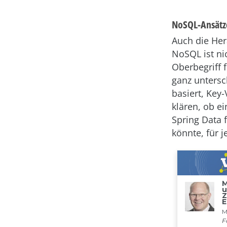
NoSQL-Ansätze
Auch die Her
NoSQL ist ni
Oberbegriff 
ganz unters
basiert, Key
klären, ob e
Spring Data f
könnte, für 