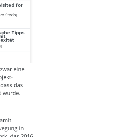
 zwar eine
bjekt-
odass das
t wurde.
damit
wegung in
rk, das 2016