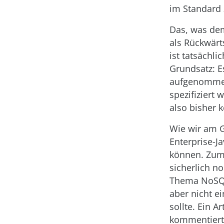
im Standard 
Das, was dem
als Rückwärt
ist tatsächli
Grundsatz: 
aufgenommen.
spezifiziert 
also bisher 
Wie wir am G
Enterprise-J
können. Zum 
sicherlich n
Thema NoSQL 
aber nicht e
sollte. Ein 
kommentiert 