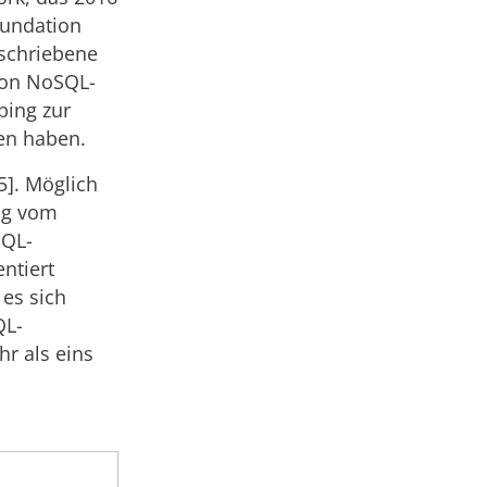
oundation
eschriebene
 von NoSQL-
ping zur
en haben.
5]. Möglich
ing vom
SQL-
ntiert
 es sich
QL-
r als eins