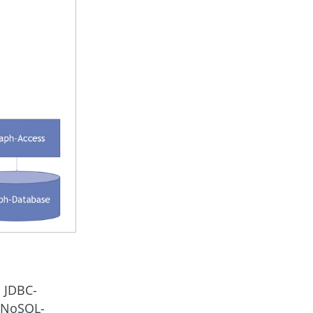
s JDBC-
e NoSQL-