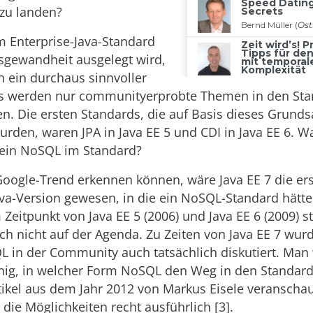
zu landen?
 Enterprise-Java-Standard
sgewandheit ausgelegt wird,
ch ein durchaus sinnvoller
Es werden nur communityerprobte Themen in den St
 Die ersten Standards, die auf Basis dieses Grunds
wurden, waren JPA in Java EE 5 und CDI in Java EE 6. 
kein NoSQL im Standard?
oogle-Trend erkennen können, wäre Java EE 7 die er
ava-Version gewesen, in die ein NoSQL-Standard hätte
Zeitpunkt von Java EE 5 (2006) und Java EE 6 (2009) 
och nicht auf der Agenda. Zu Zeiten von Java EE 7 wur
in der Community auch tatsächlich diskutiert. Man 
inig, in welcher Form NoSQL den Weg in den Standard
Artikel aus dem Jahr 2012 von Markus Eisele veranscha
die Möglichkeiten recht ausführlich [3].