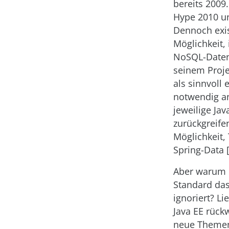
bereits 2009.
Hype 2010 un
Dennoch exis
Möglichkeit,
NoSQL-Daten
seinem Proj
als sinnvoll 
notwendig an
jeweilige Jav
zurückgreifen
Möglichkeit,
Spring-Data 
Aber warum h
Standard da
ignoriert? Li
Java EE rück
neue Themen 