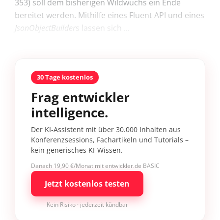
353) soll dem bisherigen Wildwuchs ein Ende
bereitet werden. Mithilfe eines Fluent API und eines
JsonObjectBuilder
s lassen sich ...
30 Tage kostenlos
Frag entwickler
intelligence.
Der KI-Assistent mit über 30.000 Inhalten aus
Konferenzsessions, Fachartikeln und Tutorials –
kein generisches KI-Wissen.
Danach 19,90 €/Monat mit entwickler.de BASIC
Jetzt kostenlos testen
Kein Risiko · jederzeit kündbar