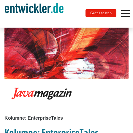
Gratis testen
Kolumne: EnterpriseTales
Kolumne: EnterpriseTales