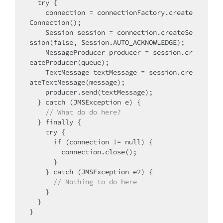
  try {

    connection = connectionFactory.create
Connection();

    Session session = connection.createSe
ssion(false, Session.AUTO_ACKNOWLEDGE);

    MessageProducer producer = session.cr
eateProducer(queue);

    TextMessage textMessage = session.cre
ateTextMessage(message);

    producer.send(textMessage);

  } catch (JMSException e) {

// What do do here?
  } finally {

    try {

      if (connection != null) {

        connection.close();

      }

    } catch (JMSException e2) {

// Nothing to do here
    }

  }

}