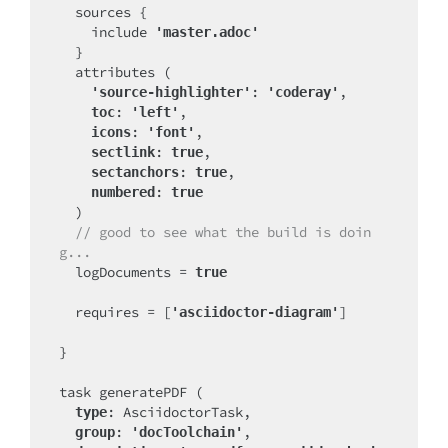
  sources {

    include 
'master.adoc'
  }

  attributes (

: 
,

'source-highlighter'
'coderay'
: 
,

toc
'left'
: 
,

icons
'font'
: 
,

sectlink
true
: 
,

sectanchors
true
: 
numbered
true
  )

// good to see what the build is doin
g...
  logDocuments = 
true
  requires = [
]

'asciidoctor-diagram'
}

task generatePDF (

: AsciidoctorTask,

type
: 
,

group
'docToolchain'