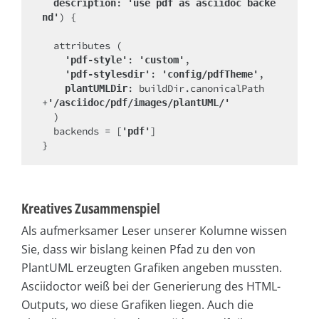
: 
description
'use pdf as asciidoc backe
) {

nd'
  attributes (

: 
,

'pdf-style'
'custom'
: 
,

'pdf-stylesdir'
'config/pdfTheme'
: buildDir.canonicalPath
plantUMLDir
+
'/asciidoc/pdf/images/plantUML/'
  )

  backends = [
]

'pdf'
}
Kreatives Zusammenspiel
Als aufmerksamer Leser unserer Kolumne wissen
Sie, dass wir bislang keinen Pfad zu den von
PlantUML erzeugten Grafiken angeben mussten.
Asciidoctor weiß bei der Generierung des HTML-
Outputs, wo diese Grafiken liegen. Auch die