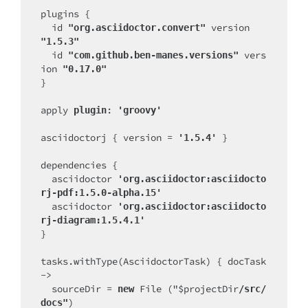
plugins {

  id 
version 
"org.asciidoctor.convert" 
"1.5.3"
  id 
vers
"com.github.ben-manes.versions" 
ion 
"0.17.0"
}

apply 
: 
plugin
'groovy'
asciidoctorj { version = 
}

'1.5.4' 
dependencies {

  asciidoctor 
'org.asciidoctor:asciidocto
rj-pdf:1.5.0-alpha.15'
  asciidoctor 
'org.asciidoctor:asciidocto
rj-diagram:1.5.4.1'
}

tasks.withType(AsciidoctorTask) { docTask 
->

  sourceDir = 
File ("$projectDir
new 
/src/
)

docs"